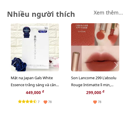
Nhiều người thích
Xem thêm...
Mặt nạ Japan Gals White
Son Lancome 299 L'absolu
Essence trắng sáng và căng
Rouge Intimatte lì mịn,
mọng da - 30pcs
French Cashmere cam đỏ
đ
đ
449,000
299,000
gạch
7
78
78