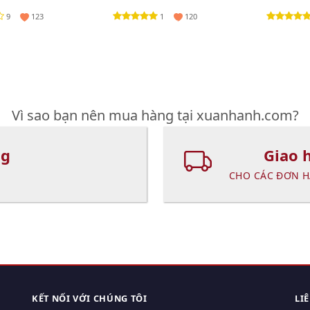
NIQUE
9
1
123
120
Vì sao bạn nên mua hàng tại xuanhanh.com?
ng
Giao 
CHO CÁC ĐƠN H
KẾT NỐI VỚI CHÚNG TÔI
LI