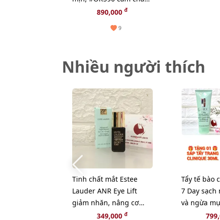
nóng bỏng, hiện đại
đ
890,000
9
Nhiều người thích
Tinh chất mắt Estee
Tẩy tế bào 
Lauder ANR Eye Lift
7 Day sạch 
giảm nhăn, nâng cơ
và ngừa mụ
mắt chuyên sâu, 5ml
100ml - TẶ
đ
349,000
799