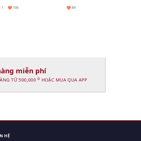
10ml
1
106
89
hàng miễn phí
Đ
ÀNG TỪ 500,000
HOẶC MUA QUA APP
ÊN HỆ