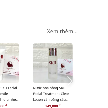
Xem thêm...
-10%
SKII Facial
Nước hoa hồng SKII
Tinh chất Sh
entle
Facial Treatment Clear
Ultimune Po
ch dịu nhẹ
Lotion cân bằng sâu
Infusing Con
cho da, 30ml
khôi phục, tá
đ
đ
đ
000
249,000
249,000
2