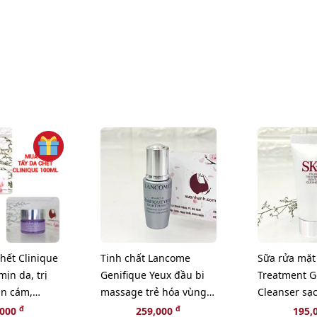
chết Clinique
Tinh chất Lancome
Sữa rửa mặt 
mịn da, trị
Genifique Yeux đầu bi
Treatment G
n cám,
massage trẻ hóa vùng
Cleanser sạ
NG 1 SÁP TẨY
mắt, 5ml.
làn da - 20g.
đ
đ
,000
259,000
195,