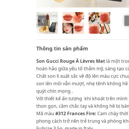
Thông tin sản phẩm
Son Gucci Rouge À Lèvres Mat
là một tr
hoàn hảo giữa yếu tố thẩm mỹ, sáng tạo c
Chất son lì xuất sắc về độ lên màu cực ch
son lên môi vẫn mượt, nhẹ tênh không hề
quýt chín mọng .
Với thiết kế ấn tượng khi khoát trên mình 
thon gọn, cầm chắc tay và không hề bị bám
Mã màu
#312 Frances Fire:
Cam cháy thời 
phong cách trở nên trẻ trung và phóng k
Fullsize 3.5g, made in Italy.