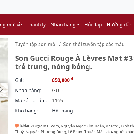
ng mới về
Thanh lý
Nhãn hàng
Hỏi đáp
Hướng dẫn
Tuyển tập son môi
Son thỏi tuyển tập các màu
Son Gucci Rouge À Lèvres Mat #31
trẻ trung, nóng bỏng.
đ
Giá:
850,000
Nhãn hàng:
GUCCI
Mã sản phẩm:
1165
Kho hàng:
Hết hàng
lehieu218@gmail.com, Nguyễn Ngọc Kim Ngân, Khách1, Đinh thị
Thuý, Nguyễn Phương Dung, Lê Phạm Thuần Mẫn và 4 người khác 