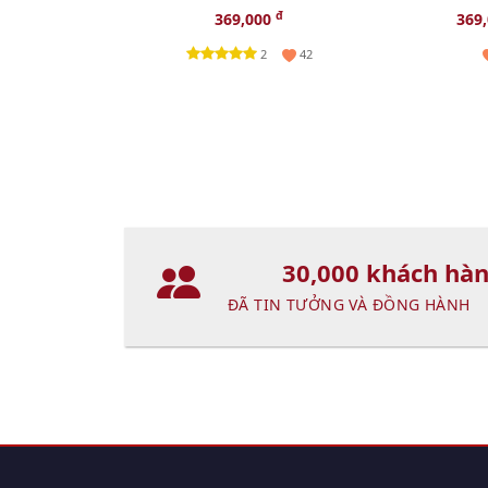
sáng da toàn diện, 15ml
Collagen, 1
đ
369,000
369
2
42
30,000 khách hà
ĐÃ TIN TƯỞNG VÀ ĐỒNG HÀNH