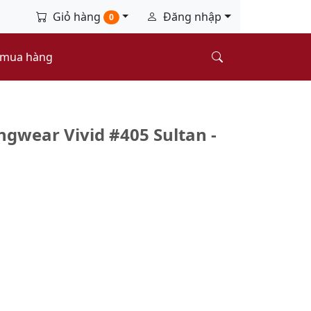
Giỏ hàng
Đăng nhập
0
 mua hàng
ngwear Vivid #405 Sultan -