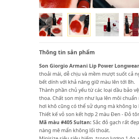
Thông tin sản phẩm
Son Giorgio Armani Lip Power Longwear
thoải mái, dễ chịu và mềm mượt suốt cả 
bết dính với khả năng giữ màu lên tới 8h.
Thành phần chủ yếu từ các loại dầu bảo v
thoa. Chất son mịn như lụa lên môi chuẩn 
hơi khô cũng có thể sử dụng mà không lo 
Thiết kế vỏ son kết hợp 2 màu Đen - Đỏ tô
Mã màu #405 Sultan:
Sắc đỏ gạch rất đẹ
nàng mê mẩn không lối thoát.
Minisize siêu siêu hiếm, trọng lượng 1.4g,