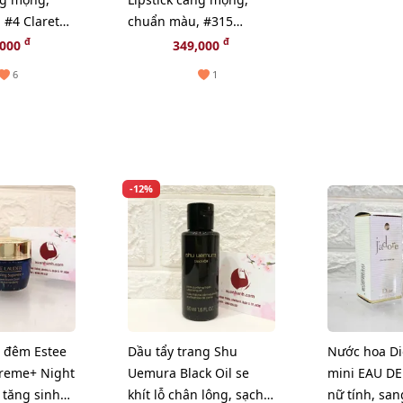
 #4 Claret
chuẩn màu, #315
 thượng
Neutral Rose hồng đất
đ
đ
,000
349,000
ngọt ngào
6
1
-12%
 đêm Estee
Dầu tẩy trang Shu
Nước hoa Dio
reme+ Night
Uemura Black Oil se
mini EAU D
 tăng sinh
khít lỗ chân lông, sạch
nữ tính, san