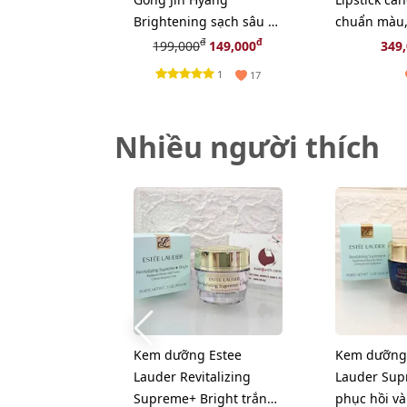
Brightening sạch sâu và
chuẩn màu,
tươi sáng da, 40ml
đỏ đất thời
đ
đ
199,000
149,000
349
1
17
Nhiều người thích
Kem dưỡng Estee
Kem dưỡng
Lauder Revitalizing
Lauder Sup
Supreme+ Bright trắng
phục hồi và