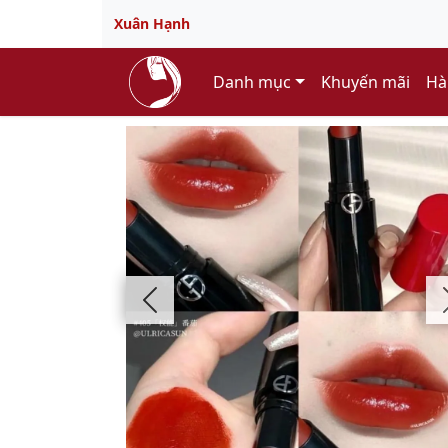
Xuân Hạnh
Danh mục
Khuyến mãi
Hà