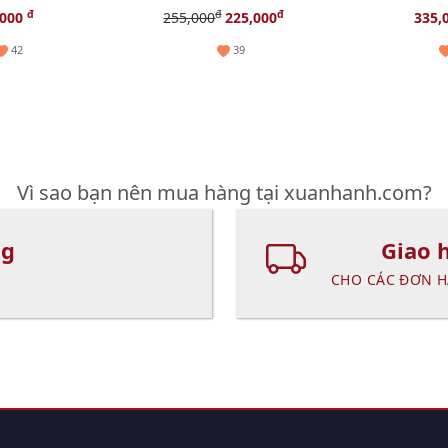
5ml (New)
bã nhờn - 50ml
EDP, 5ml.
đ
đ
đ
,000
255,000
225,000
335,
42
39
Vì sao bạn nên mua hàng tại xuanhanh.com?
ng
Giao 
CHO CÁC ĐƠN H