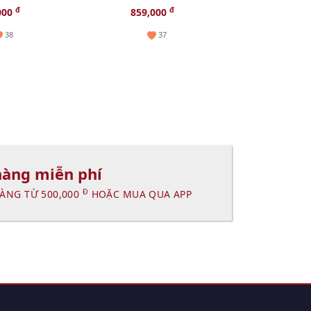
giảm sạm nám, 30ml
lão hóa chuy
đ
đ
đ
000
859,000
2,250,000
1
(Hot)
50ml
38
37
hàng miễn phí
Đ
ÀNG TỪ 500,000
HOẶC MUA QUA APP