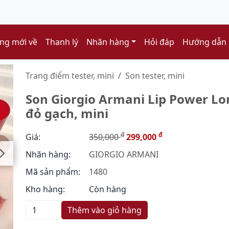
ng mới về
Thanh lý
Nhãn hàng
Hỏi đáp
Hướng dẫn
Trang điểm tester, mini
Son tester, mini
Son Giorgio Armani Lip Power Lo
đỏ gạch, mini
đ
đ
Giá:
350,000
299,000
Nhãn hàng:
GIORGIO ARMANI
Mã sản phẩm:
1480
Kho hàng:
Còn hàng
Thêm vào giỏ hàng