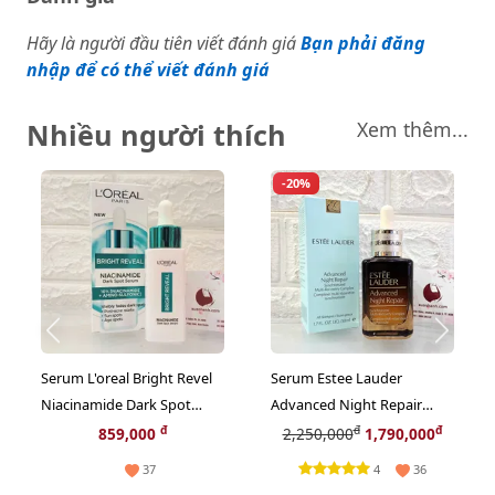
Hãy là người đầu tiên viết đánh giá
Bạn phải đăng
nhập để có thể viết đánh giá
Nhiều người thích
Xem thêm...
-20%
Serum L'oreal Bright Revel
Serum Estee Lauder
Niacinamide Dark Spot
Advanced Night Repair
trắng rạng rỡ và giảm sạm
Multi-Recovery chống lão
đ
đ
đ
859,000
2,250,000
1,790,000
nám, 30ml (Hot)
hóa chuyên sâu, 50ml
4
37
36