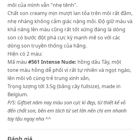
môi của mình vẫn "nhẹ tênh".
Chất son creamy mịn mượt lan tỏa trên môi rất đằm,
nhẹ nhàng không cảm giác nặng môi. Độ giữ màu và
khả năng lên màu cũng rất tốt xứng đáng là dòng
son có bước đột phá cực kỳ mạnh mẽ so với các
dòng son truyền thống của hãng.
Hiện có 2 màu:
Mã màu
#561 Intense Nude:
hồng dâu Tây, một
tone màu hồng dễ phối vì rất tự nhiên và ngọt ngào,
lên môi vô cùng trẻ trung xinh xắn,
Trọng lượng tới 3.5g (bằng cây fullsize), made in
Belgium.
P/S: Giftset năm nay màu son cực kì đẹp, từ thiết kế vỏ
đến chất son, bên em tách từ set lớn nên chị em nhanh
tay tậu ngay nha ^^
Đánh giá