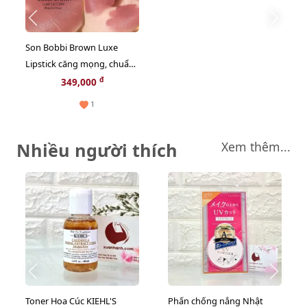
Son Bobbi Brown Luxe
Lipstick căng mọng, chuẩn
màu, #315 Neutral Rose
đ
349,000
hồng đất ngọt ngào
1
Nhiều người thích
Xem thêm...
Toner Hoa Cúc KIEHL'S
Phấn chống nắng Nhật