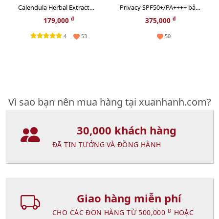
Calendula Herbal Extract
Privacy SPF50+/PA++++ bảo
cân bằng độ ẩm và sạch
vệ và thoáng mịn đẹp da
đ
đ
179,000
375,000
sâu - 40ml
(New)
4
53
50
Vì sao bạn nên mua hàng tại xuanhanh.com?
30,000 khách hàng
ĐÃ TIN TƯỞNG VÀ ĐỒNG HÀNH
Giao hàng miễn phí
Đ
CHO CÁC ĐƠN HÀNG TỪ 500,000
HOẶC