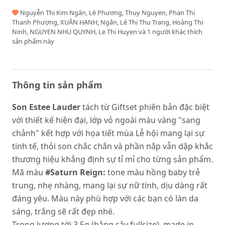
Nguyễn Thị Kim Ngân, Lê Phương, Thuy Nguyen, Phan Thị
Thanh Phượng, XUÂN HẠNH, Ngân, Lê Thị Thu Trang, Hoàng Thị
Ninh, NGUYEN NHU QUYNH, Le Thi Huyen và 1 người khác thích
sản phẩm này
Thông tin sản phẩm
Son Estee Lauder
tách từ Giftset phiên bản đặc biệt
với thiết kế hiện đại, lớp vỏ ngoài màu vàng "sang
chảnh" kết hợp với họa tiết mùa Lễ hội mang lại sự
tinh tế, thỏi son chắc chắn và phần nắp vẫn dập khắc
thương hiệu khẳng định sự tỉ mỉ cho từng sản phẩm.
Mã màu
#Saturn Reign:
tone màu hồng baby trẻ
trung, nhẹ nhàng, mang lại sự nữ tính, dịu dàng rất
đáng yêu. Màu này phù hợp với các bạn có làn da
sáng, trắng sẽ rất đẹp nhé.
Trọng lượng tới 3.5g (bằng cây fullsize), made in