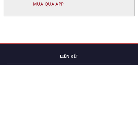
MUA QUA APP
LIÊN KẾT
Trang chủ
Các sản phẩm đã xem.
Cách thức chuyển hàng
Chính sách đổi trả
Chính sách riêng tư
Điều khoản sử dụng
Hỏi đáp
Hướng dẫn mua hàng
Liên hệ