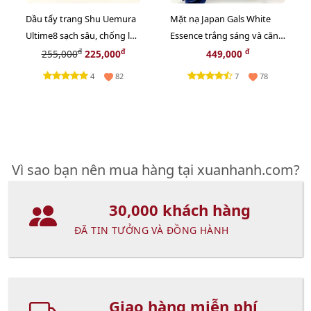
Dầu tẩy trang Shu Uemura
Mặt nạ Japan Gals White
Ultime8 sạch sâu, chống lão
Essence trắng sáng và căng
hóa cao cấp nhất - 50ml
mọng da - 30pcs
đ
đ
đ
255,000
225,000
449,000
4
7
82
78
Vì sao bạn nên mua hàng tại xuanhanh.com?
30,000 khách hàng
ĐÃ TIN TƯỞNG VÀ ĐỒNG HÀNH
Giao hàng miễn phí