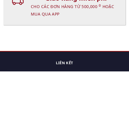
Đ
CHO CÁC ĐƠN HÀNG TỪ 500,000
HOẶC
MUA QUA APP
LIÊN KẾT
Trang chủ
Các sản phẩm đã xem.
Cách thức chuyển hàng
Chính sách đổi trả
Chính sách riêng tư
Điều khoản sử dụng
Hỏi đáp
Hướng dẫn mua hàng