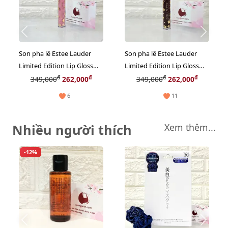
Son pha lê Estee Lauder
Son pha lê Estee Lauder
Limited Edition Lip Gloss
Limited Edition Lip Gloss
căng mọng môi #Crystal
căng mọng môi #Divine
đ
đ
đ
đ
349,000
262,000
349,000
262,000
Pink - hồng baby
Plum - đỏ mận
6
11
Nhiều người thích
Xem thêm...
-12%