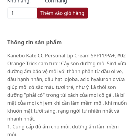
Kho hàng:
Còn hàng
Thêm vào giỏ hàng
Thông tin sản phẩm
Kanebo Kate CC Personal Lip Cream SPF11/PA+, #02
Orange Trick cam tươi: Cây son dưỡng môi 5in1 vừa
dưỡng ẩm bảo vệ môi với thành phần từ dầu olive,
dầu hạnh nhân, dầu hạt jojoba, acid hyaluronic vừa
giúp môi có sắc màu tươi trẻ, như ý. Là thỏi son
dưỡng "phải có" trong túi xách của mọi cô gái, là bí
mật của mọi chị em khi cần làm mềm môi, khi muốn
khuôn mặt tươi sáng, rạng ngời tự nhiên nhất và
nhanh nhất.
1. Cung cấp độ ẩm cho môi, dưỡng ẩm làm mềm
môi.