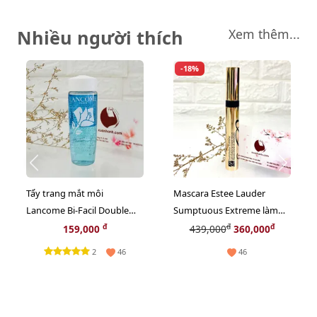
Nhiều người thích
Xem thêm...
-18%
Tẩy trang mắt môi
Mascara Estee Lauder
Lancome Bi-Facil Double
Sumptuous Extreme làm
Action Eye sạch sâu và dịu
dày, dài và siêu cong,
đ
đ
đ
159,000
439,000
360,000
nhẹ, 30ml
fullsize
2
46
46