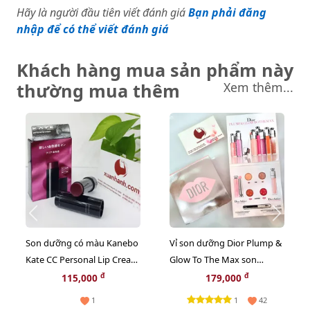
Hãy là người đầu tiên viết đánh giá
Bạn phải đăng
nhập để có thể viết đánh giá
Khách hàng mua sản phẩm này
thường mua thêm
Xem thêm...
Son dưỡng có màu Kanebo
Vỉ son dưỡng Dior Plump &
Kate CC Personal Lip Cream
Glow To The Max son
SPF11/PA+, #05 Classis
dưỡng ẩm tăng sắc cho
đ
đ
115,000
179,000
Berry hồng berry
môi 2in1
1
1
42