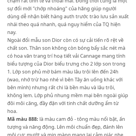
chạm rất tinh tế và thoải mái. Đồng thời cũng là một
sự đổi mới "chớp nhoáng" của hãng giúp người
dùng dễ nhận biết hàng auth trước trào lưu sản xuất
nhái theo quá nhanh, quá nguy hiểm của TQ hiện
nay.
Ngoài đổi mẫu son Dior còn có sự cải tiến rõ rệt về
chất son. Thân son không còn bóng bẩy sắc nét mà
có hoa văn trang trí hoạ tiết vải Cannage mang tính
biểu tượng của Dior biểu trưng cho 2 lớp son trong
1. Lớp son phủ mờ bám màu lâu trôi lên đến 24h
(wao, nhớ trừ hao nhé vì bên Tây ăn uống khác với
bên mình) nhưng rất chi là bền màu và lâu trôi,
không lem. Lớp phủ nhung mềm mại bên ngoài giúp
đôi môi căng, đầy đặn với tinh chất dưỡng ẩm từ
hoa.
Mã màu 888:
là màu cam đỏ - tông màu nổi bật, ấn
tượng và năng động. Lên môi chuẩn đẹp, đánh lên
môi cực mướt và mịn màng mang lại cảm giác nhẹ