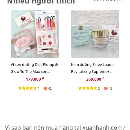
Nhiều người thích
Vỉ son dưỡng Dior Plump &
Kem dưỡng Estee Lauder
Glow To The Max son
Revitalizing Supreme+
dưỡng ẩm tăng sắc cho
Bright trắng sáng da toàn
đ
đ
179,000
369,000
môi 2in1
diện, 15ml
1
2
42
42
Vì sao bạn nên mua hàng tại xuanhanh.com?