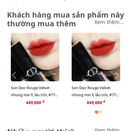
Khách hàng mua sản phẩm này
thường mua thêm
Xem thêm...
Son Dior Rouge Velvet
Son Dior Rouge Velvet
nhung mịn lì, lâu trôi, #777 -
nhung mịn lì, lâu trôi, #777 -
đỏ cam thời thượng, mini
đỏ ánh cam thời thượng
đ
đ
449,000
849,000
(NEW)
3
Xem thêm...