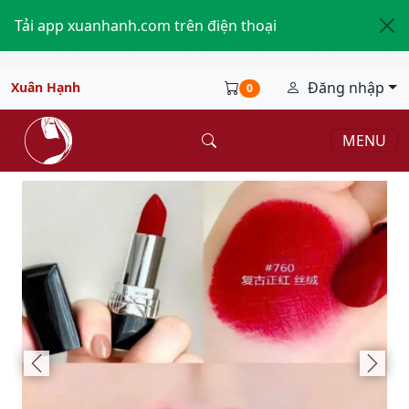
Tải app xuanhanh.com trên điện thoại
Đăng nhập
Xuân Hạnh
0
MENU