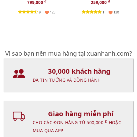
ngừa mụn cám, 100ml -
massage trẻ hóa vùng mắt,
đ
đ
799,000
259,000
TẶNG 1 SÁP TẨY TRANG
5ml.
9
1
123
120
CLINIQUE
Vì sao bạn nên mua hàng tại xuanhanh.com?
30,000 khách hàng
ĐÃ TIN TƯỞNG VÀ ĐỒNG HÀNH
Giao hàng miễn phí
Đ
CHO CÁC ĐƠN HÀNG TỪ 500,000
HOẶC
MUA QUA APP