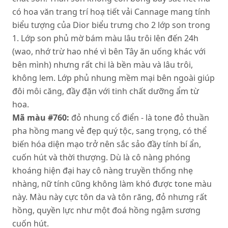
có hoa văn trang trí hoạ tiết vải Cannage mang tính
biểu tượng của Dior biểu trưng cho 2 lớp son trong
1. Lớp son phủ mờ bám màu lâu trôi lên đến 24h
(wao, nhớ trừ hao nhé vì bên Tây ăn uống khác với
bên mình) nhưng rất chi là bền màu và lâu trôi,
không lem. Lớp phủ nhung mềm mại bên ngoài giúp
đôi môi căng, đầy đặn với tinh chất dưỡng ẩm từ
hoa.
Mã màu #760:
đỏ nhung cổ điển - là tone đỏ thuần
pha hồng mang vẻ đẹp quý tộc, sang trọng, có thể
biến hóa diện mạo trở nên sắc sảo đầy tính bí ẩn,
cuốn hút và thời thượng. Dù là cô nàng phóng
khoáng hiện đại hay cô nàng truyền thống nhẹ
nhàng, nữ tính cũng không làm khó được tone màu
này. Màu này cực tôn da và tôn răng, đỏ nhưng rất
hồng, quyền lực như một đoá hồng ngậm sương
cuốn hút.