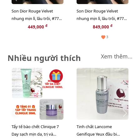
Son Dior Rouge Velvet
Son Dior Rouge Velvet
nhung mịn lì, lâu trôi, #777 -
nhung mịn lì, lâu trôi, #777 -
đỏ cam thời thượng, mini
đỏ ánh cam thời thượng
đ
đ
449,000
849,000
(NEW)
3
Nhiều người thích
Xem thêm...
Tẩy tế bào chết Clinique 7
Tinh chất Lancome
Day sạch mịn da, trị và
Genifique Yeux đầu bi