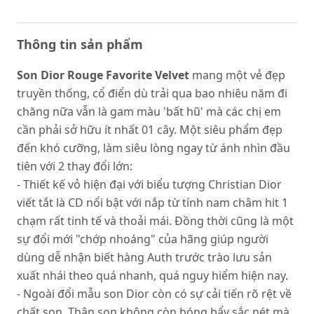
Thông tin sản phẩm
Son Dior Rouge Favorite Velvet
mang một vẻ đẹp
truyền thống, cổ điển dù trải qua bao nhiêu năm đi
chăng nữa vẫn là gam màu 'bất hũ' mà các chị em
cần phải sở hữu ít nhất 01 cây. Một siêu phẩm đẹp
đến khó cưỡng, làm siêu lòng ngay từ ánh nhìn đầu
tiên với 2 thay đổi lớn:
- Thiết kế vỏ hiện đại với biểu tượng Christian Dior
viết tắt là CD nổi bật với nắp từ tính nam châm hit 1
chạm rất tinh tế và thoải mái. Đồng thời cũng là một
sự đổi mới "chớp nhoáng" của hãng giúp người
dùng dễ nhận biết hàng Auth trước trào lưu sản
xuất nhái theo quá nhanh, quá nguy hiểm hiện nay.
- Ngoài đổi mẫu son Dior còn có sự cải tiến rõ rệt về
chất son. Thân son không còn bóng bẩy sắc nét mà