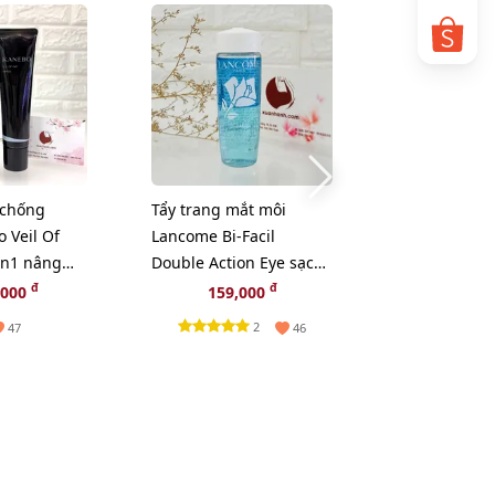
-18%
chống
Tẩy trang mắt môi
Mascara Este
 Veil Of
Lancome Bi-Facil
Sumptuous E
in1 nâng
Double Action Eye sạch
làm dày, dài 
hồng 60ml
sâu và dịu nhẹ, 30ml
cong, fullsize
đ
đ
đ
,000
159,000
439,000
3
2
47
46