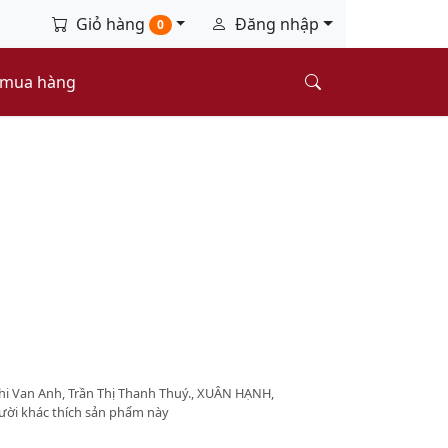
Giỏ hàng
Đăng nhập
0
 mua hàng
i Van Anh, Trần Thị Thanh Thuý., XUÂN HẠNH,
ười khác thích sản phẩm này