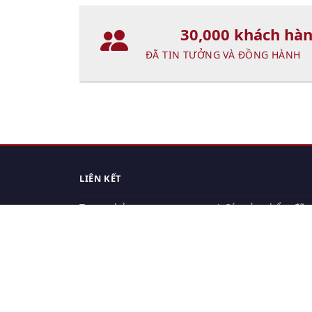
30,000 khách hà
ĐÃ TIN TƯỞNG VÀ ĐỒNG HÀNH
LIÊN KẾT
Trang chủ
Các sản phẩm đã
xem.
Cách thức chuyển hàng
Chính sách đổi trả
Chính sách riêng tư
Điều khoản sử dụng
Hỏi đáp