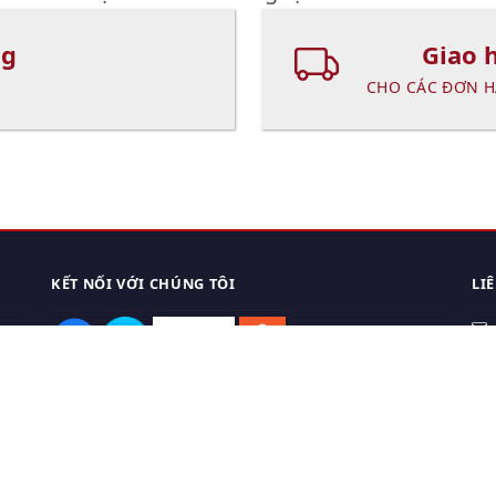
ng
Giao 
CHO CÁC ĐƠN H
KẾT NỐI VỚI CHÚNG TÔI
LI
0
TẢI APP ĐIỆN THOẠI