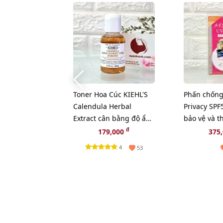
Toner Hoa Cúc KIEHL'S
Phấn chống
Calendula Herbal
Privacy SPF
Extract cân bằng độ ẩm
bảo vệ và 
và sạch sâu - 40ml
đẹp da (Ne
đ
179,000
375
4
53