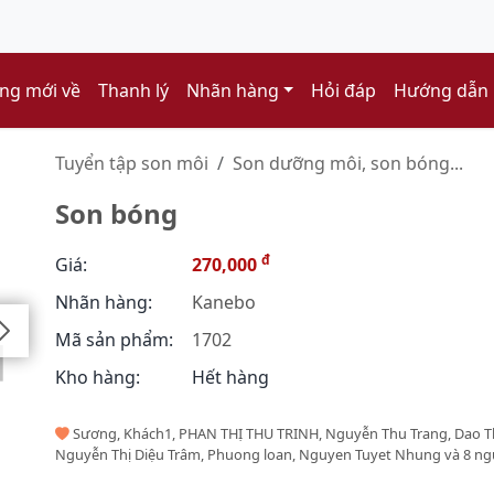
ng mới về
Thanh lý
Nhãn hàng
Hỏi đáp
Hướng dẫn
Tuyển tập son môi
Son dưỡng môi, son bóng...
Son bóng
đ
Giá:
270,000
Nhãn hàng:
Kanebo
Mã sản phẩm:
1702
Kho hàng:
Hết hàng
Sương, Khách1, PHAN THỊ THU TRINH, Nguyễn Thu Trang, Dao Th
Nguyễn Thị Diệu Trâm, Phuong loan, Nguyen Tuyet Nhung và 8 ng