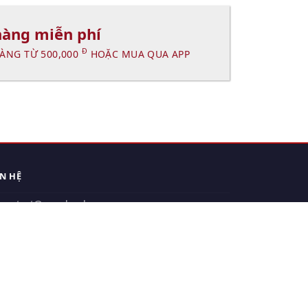
hàng miễn phí
Đ
ÀNG TỪ 500,000
HOẶC MUA QUA APP
ÊN HỆ
contact@xuanhanh.vn
914.533.910 - 0909.126.537