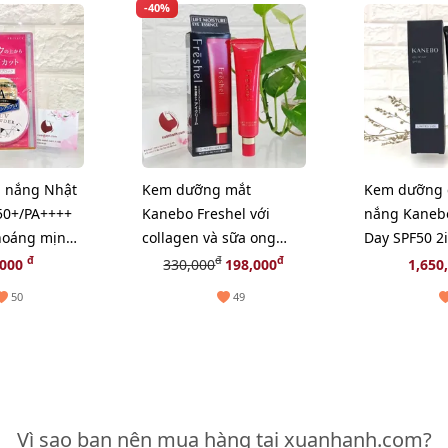
-40%
 nắng Nhật
Kem dưỡng mắt
Kem dưỡng 
50+/PA++++
Kanebo Freshel với
nắng Kanebo
thoáng mịn
collagen và sữa ong
Day SPF50 2
w)
chúa thiên nhiên - 25g
tông trắng 
đ
đ
đ
,000
330,000
198,000
1,650
50
49
Vì sao bạn nên mua hàng tại xuanhanh.com?