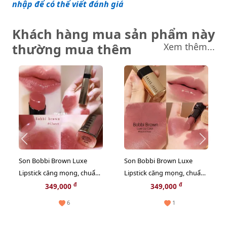
nhập để có thể viết đánh giá
Khách hàng mua sản phẩm này
thường mua thêm
Xem thêm...
Son Bobbi Brown Luxe
Son Bobbi Brown Luxe
Lipstick căng mọng, chuẩn
Lipstick căng mọng, chuẩn
màu, #4 Claret đỏ đất thời
màu, #315 Neutral Rose
đ
đ
349,000
349,000
thượng
hồng đất ngọt ngào
6
1