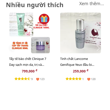
Nhiều người thích
Xem thêm...
Tẩy tế bào chết Clinique 7
Tinh chất Lancome
Day sạch mịn da, trị và
Genifique Yeux đầu bi
ngừa mụn cám, 100ml -
massage trẻ hóa vùng mắt,
đ
đ
799,000
259,000
TẶNG 1 SÁP TẨY TRANG
5ml.
9
1
123
120
CLINIQUE