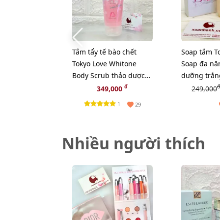
Tắm tẩy tế bào chết
Soap tắm T
Tokyo Love Whitone
Soap đa nă
Body Scrub thảo dược
dưỡng trắn
thiên nhiên.
ẩm từ thảo
đ
đ
349,000
249,000
1
29
Nhiều người thích