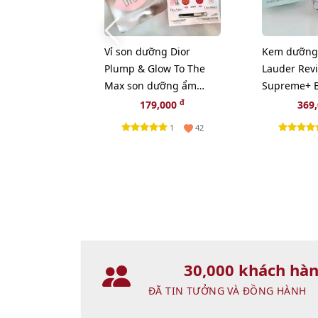
Vỉ son dưỡng Dior
Kem dưỡng 
Plump & Glow To The
Lauder Revi
Max son dưỡng ẩm
Supreme+ B
tăng sắc cho môi 2in1
sáng da toà
đ
179,000
369
1
42
30,000 khách hà
ĐÃ TIN TƯỞNG VÀ ĐỒNG HÀNH