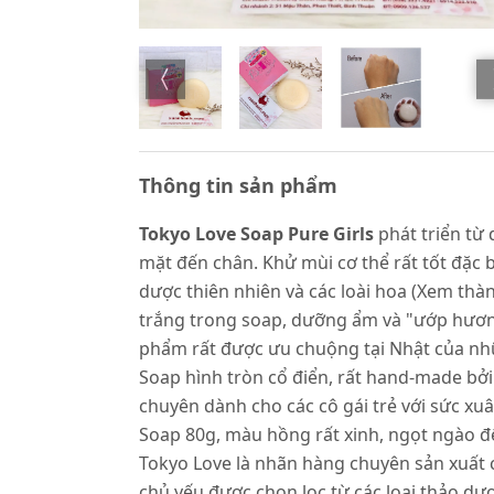
Thông tin sản phẩm
Tokyo Love Soap Pure Girls
phát triển từ 
mặt đến chân. Khử mùi cơ thể rất tốt đặc 
dược thiên nhiên và các loài hoa (Xem th
trắng trong soap, dưỡng ẩm và "ướp hươn
phẩm rất được ưu chuộng tại Nhật của nhữ
Soap hình tròn cổ điển, rất hand-made bởi 
chuyên dành cho các cô gái trẻ với sức xuâ
Soap 80g, màu hồng rất xinh, ngọt ngào để
Tokyo Love là nhãn hàng chuyên sản xuất 
chủ yếu được chọn lọc từ các loại thảo dư