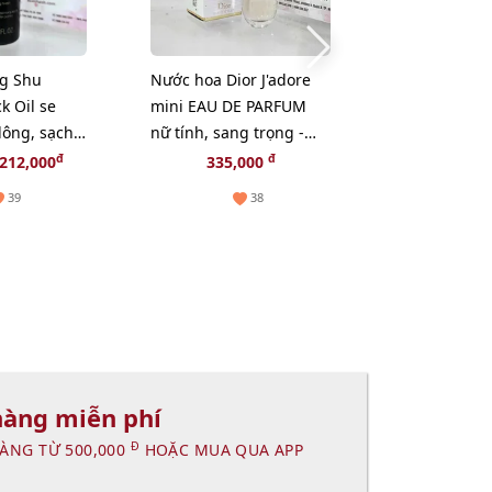
ng Shu
Nước hoa Dior J'adore
Serum L'oreal
k Oil se
mini EAU DE PARFUM
Revel Niacin
 lông, sạch
nữ tính, sang trọng -
Spot trắng r
0ml
EDP, 5ml.
giảm sạm ná
đ
đ
212,000
335,000
859,
(Hot)
39
38
hàng miễn phí
Đ
ÀNG TỪ 500,000
HOẶC MUA QUA APP