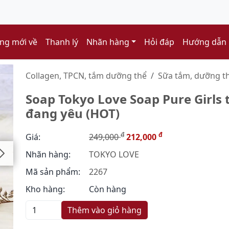
ng mới về
Thanh lý
Nhãn hàng
Hỏi đáp
Hướng dẫn
Collagen, TPCN, tắm dưỡng thể
Sữa tắm, dưỡng th
Soap Tokyo Love Soap Pure Girls 
đang yêu (HOT)
đ
đ
Giá:
249,000
212,000
Nhãn hàng:
TOKYO LOVE
Mã sản phẩm:
2267
Kho hàng:
Còn hàng
Thêm vào giỏ hàng