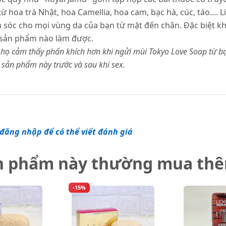
t từ hoa trà Nhật, hoa Camellia, hoa cam, bạc hà, cúc, táo..
m sóc cho mọi vùng da của bạn từ mặt đến chân. Đặc biệt k
 sản phẩm nào làm được.
 họ cảm thấy phấn khích hơn khi ngửi mùi Tokyo Love Soap từ b
 sản phẩm này trước và sau khi sex.
đăng nhập để có thể viết đánh giá
n phẩm này thường mua th
-15%