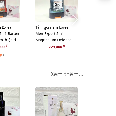
L’oreal
Tắm gội nam L’oreal
5in1 Barber
Men Expert 5in1
m, hiện đại
Magnesium Defense
 300ml
cuốn hút, tinh tế (màu
đ
đ
000
229,000
xám) - 300ml
4
Xem thêm...