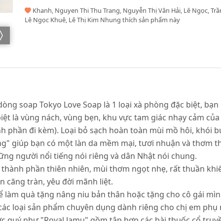
Khanh, Nguyen Thi Thu Trang, Nguyễn Thị Vân Hải, Lê Ngọc, Tr
Lê Ngọc Khuê, Lê Thị Kim Nhung thích sản phẩm này
dòng soap Tokyo Love Soap là 1 loại xà phòng đặc biệt, bạn
biệt là vùng nách, vùng bẹn, khu vực tam giác nhạy cảm của
ành phần đi kèm). Loại bỏ sạch hoàn toàn mùi mồ hôi, khó
g" giúp bạn có một làn da mềm mại, tươi nhuận và thơm th
ng người nổi tiếng nói riêng và dân Nhật nói chung.
thành phần thiên nhiên, mùi thơm ngọt nhẹ, rất thuần khiết
n căng tràn, yêu đời mãnh liệt.
 làm quà tặng nâng niu bản thân hoặc tặng cho cô gái mình
các loại sản phẩm chuyên dụng dành riêng cho chị em phụ 
ợc quý như "Royal Jamu" gồm tập hợp các bài thuốc cổ truyề