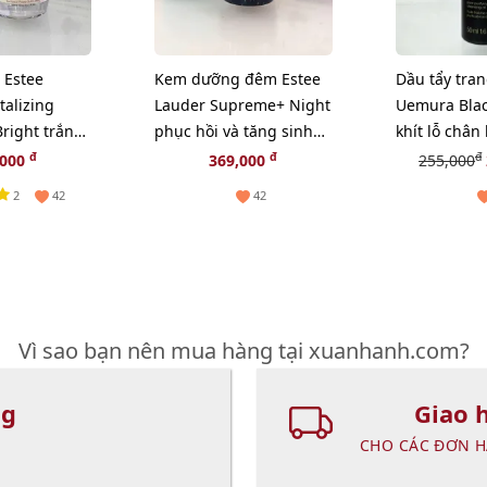
Estee
Kem dưỡng đêm Estee
Dầu tẩy tra
talizing
Lauder Supreme+ Night
Uemura Blac
right trắng
phục hồi và tăng sinh
khít lỗ chân
n diện, 15ml
Collagen, 15ml (New)
bã nhờn - 5
đ
đ
đ
,000
369,000
255,000
2
42
42
Vì sao bạn nên mua hàng tại xuanhanh.com?
ng
Giao 
CHO CÁC ĐƠN H