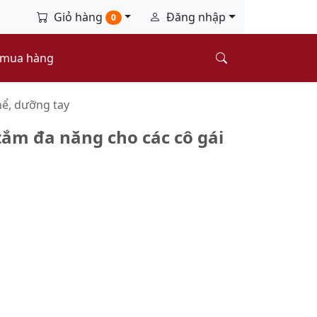
Giỏ hàng
Đăng nhập
0
 mua hàng
ể, dưỡng tay
tắm đa năng cho các cô gái