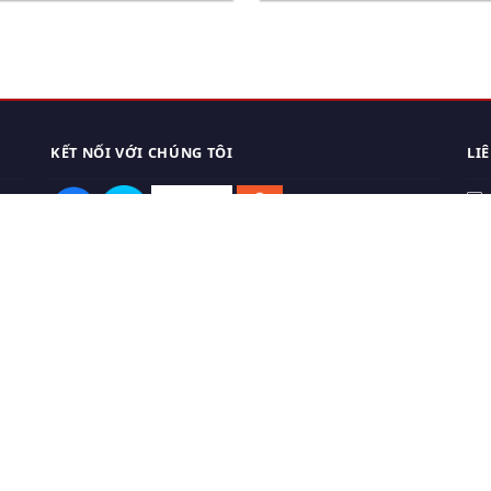
KẾT NỐI VỚI CHÚNG TÔI
LI
0
TẢI APP ĐIỆN THOẠI