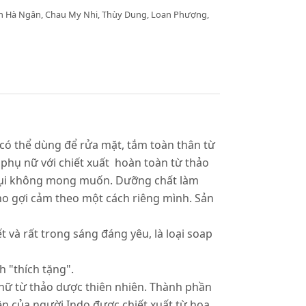
ần Hà Ngân, Chau My Nhi, Thùy Dung, Loan Phượng,
 có thể dùng để rửa mặt, tắm toàn thân từ
 phụ nữ với chiết xuất hoàn toàn từ thảo
i bụi không mong muốn. Dưỡng chất làm
o gợi cảm theo một cách riêng mình. Sản
 và rất trong sáng đáng yêu, là loại soap
 "thích tặng".
nữ từ thảo dược thiên nhiên. Thành phần
n của người Indo được chiết xuất từ hoa,