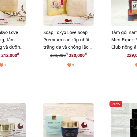
okyo Love
Soap Tokyo Love Soap
Tắm gội nam 
ng, tắm
Premium cao cấp nhất,
Men Expert 
g và dưỡng
trắng da và chống lão
Club nồng ấ
 dược
hóa (New)
(màu nâu) -
đ
đ
đ
212,000
329,000
280,000
229,
2
9
-17%