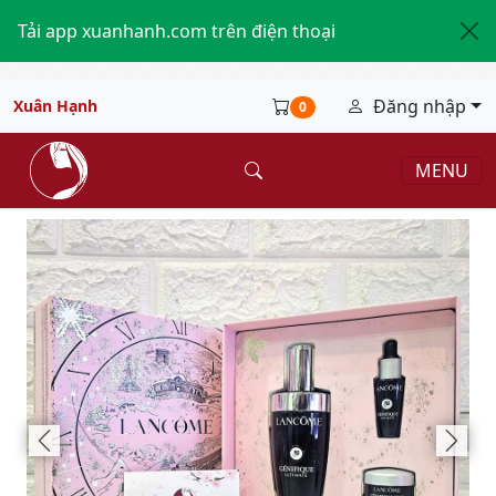
Tải app xuanhanh.com trên điện thoại
Đăng nhập
Xuân Hạnh
0
MENU