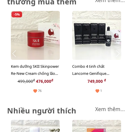
thường mua thêm
Xem thêm...
-5%
Kem dưỡng SKII Skinpower
Combo 4 tinh chất
Re-New Cream chống lão
Lancome Genifique
hóa, phục hồi nuôi dưỡng
Ultimate phục hồi tối ưu,
đ
đ
đ
499,000
476,000
749,000
da, 15g (New)
trẻ hóa da, 7mlx4 (New)
76
1
Nhiều người thích
Xem thêm...