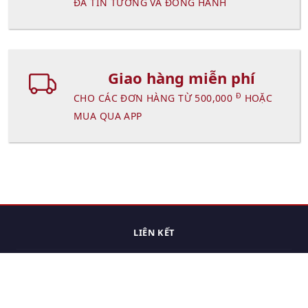
ĐÃ TIN TƯỞNG VÀ ĐỒNG HÀNH
Giao hàng miễn phí
Đ
CHO CÁC ĐƠN HÀNG TỪ 500,000
HOẶC
MUA QUA APP
LIÊN KẾT
Trang chủ
Các sản phẩm đã xem.
Cách thức chuyển hàng
Chính sách đổi trả