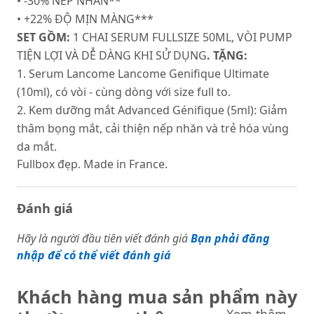
• -30% NẾP NHĂN**
• +22% ĐỘ MỊN MÀNG***
SET GỒM:
1 CHAI SERUM FULLSIZE 50ML, VÒI PUMP
TIỆN LỢI VÀ DỄ DÀNG KHI SỬ DỤNG
.
TẶNG:
1. Serum Lancome Lancome Genifique Ultimate
(10ml), có vòi - cùng dòng với size full to.
2. Kem dưỡng mắt Advanced Génifique (5ml): Giảm
thâm bọng mắt, cải thiện nếp nhăn và trẻ hóa vùng
da mắt.
Fullbox đẹp. Made in France.
Đánh giá
Hãy là người đầu tiên viết đánh giá
Bạn phải đăng
nhập để có thể viết đánh giá
Khách hàng mua sản phẩm này