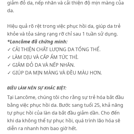
giảm đỏ da, nếp nhăn và cải thiện độ mịn màng của
da.
Hiệu quả rõ rệt trong việc phục hồi da, giúp da trẻ
khỏe và tỏa sáng rạng rỡ chỉ sau 1 tuần sử dụng.
*Lancôme đã chứng minh:
✓ CẢI THIỆN CHẤT LƯỢNG DA TỔNG THỂ.
✓ LÀM DỊU VÀ CẤP ẨM TỨC THÌ.
✓ GIẢM ĐỎ DA VÀ NẾP NHĂN.
✓ GIÚP DA MỊN MÀNG VÀ ĐỀU MÀU HƠN.
ĐIỀU LÀM NÊN SỰ KHÁC BIỆT:
Tại Lancôme, chúng tôi cho rằng sự trẻ hóa bắt đầu
bằng việc phục hồi da. Bước sang tuổi 25, khả năng
tự phục hồi của làn da bắt đầu giảm dần. Cho đến
khi da không thể tự phục hồi, quá trình lão hóa sẽ
diễn ra nhanh hơn bao giờ hết.