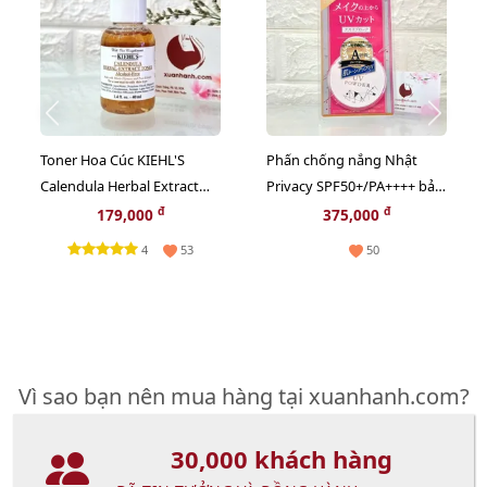
Toner Hoa Cúc KIEHL'S
Phấn chống nắng Nhật
Calendula Herbal Extract
Privacy SPF50+/PA++++ bảo
cân bằng độ ẩm và sạch
vệ và thoáng mịn đẹp da
đ
đ
179,000
375,000
sâu - 40ml
(New)
4
53
50
Vì sao bạn nên mua hàng tại xuanhanh.com?
30,000 khách hàng