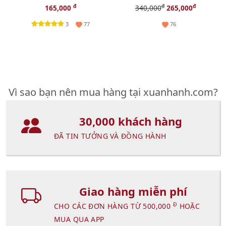
bóng mượt, giữ ẩm 24h
phủ tốt, lì mịn, #05 sáng tự
đ
đ
đ
165,000
340,000
265,000
nhiên.
3
77
76
Vì sao bạn nên mua hàng tại xuanhanh.com?
30,000 khách hàng
ĐÃ TIN TƯỞNG VÀ ĐỒNG HÀNH
Giao hàng miễn phí
Đ
CHO CÁC ĐƠN HÀNG TỪ 500,000
HOẶC
MUA QUA APP