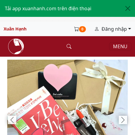
Tải app xuanhanh.com trên điện thoại
Đăng nhập
Xuân Hạnh
0
MENU