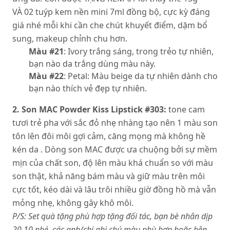
VÀ 02 tuýp kem nền mini 7ml đồng bộ, cực kỳ đáng
giá nhé mỗi khi cần che chút khuyết điểm, dặm bổ
sung, makeup chỉnh chu hơn.
Màu #21
: Ivory trắng sáng, trong trẻo tự nhiên,
bạn nào da trắng dùng màu này.
Màu #22
: Petal: Màu beige da tự nhiên dành cho
bạn nào thích vẻ đẹp tự nhiên.
2.
Son MAC Powder Kiss Lipstick #303:
tone cam
tươi trẻ pha với sắc đỏ nhẹ nhàng tạo nên 1 màu son
tôn lên đôi môi gợi cảm, căng mọng mà không hề
kén da . Dòng son MAC được ưa chuộng bởi sự mềm
mịn của chất son, độ lên màu khá chuẩn so với màu
son thật, khả năng bám màu và giữ màu trên môi
cực tốt, kéo dài và lâu trôi nhiều giờ đồng hồ mà vẫn
mỏng nhẹ, không gây khô môi.
P/S: Set quà tặng phù hợp tặng đối tác, bạn bè nhân dịp
20.10 nhé, các anh/chị ghi chú màu phù hợp hoặc bên