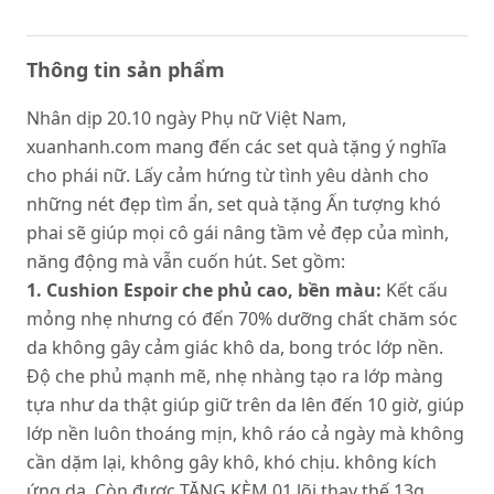
Thông tin sản phẩm
Nhân dịp 20.10 ngày Phụ nữ Việt Nam,
xuanhanh.com mang đến các set quà tặng ý nghĩa
cho phái nữ. Lấy cảm hứng từ tình yêu dành cho
những nét đẹp tìm ẩn, set quà tặng Ấn tượng khó
phai sẽ giúp mọi cô gái nâng tầm vẻ đẹp của mình,
năng động mà vẫn cuốn hút. Set gồm:
1.
Cushion Espoir che phủ cao, bền màu:
Kết cấu
mỏng nhẹ nhưng có đến 70% dưỡng chất chăm sóc
da không gây cảm giác khô da, bong tróc lớp nền.
Độ che phủ mạnh mẽ, nhẹ nhàng tạo ra lớp màng
tựa như da thật giúp giữ trên da lên đến 10 giờ, giúp
lớp nền luôn thoáng mịn, khô ráo cả ngày mà không
cần dặm lại, không gây khô, khó chịu. không kích
ứng da. Còn được TẶNG KÈM 01 lõi thay thế 13g