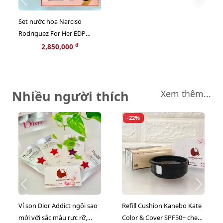
Set nước hoa Narciso
Rodriguez For Her EDP
sang trọng, quyến rũ và nữ
đ
2,850,000
tính (HOT HIT)
Nhiều người thích
Xem thêm...
-22%
Vỉ son Dior Addict ngôi sao
Refill Cushion Kanebo Kate
mới với sắc màu rực rỡ,
Color & Cover SPF50+ che