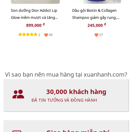
Son dưỡng Dior Addict Lip
Dầu gội Biotin & Collagen
Glow mềm mượt và tăng
Shampoo giảm gãy rụng,
sắc môi, #004 Coral - cam tự
mềm mượt, bồng bềnh -
đ
đ
899,000
245,000
nhiên (New)
385ml
2
69
57
Vì sao bạn nên mua hàng tại xuanhanh.com?
30,000 khách hàng
ĐÃ TIN TƯỞNG VÀ ĐỒNG HÀNH