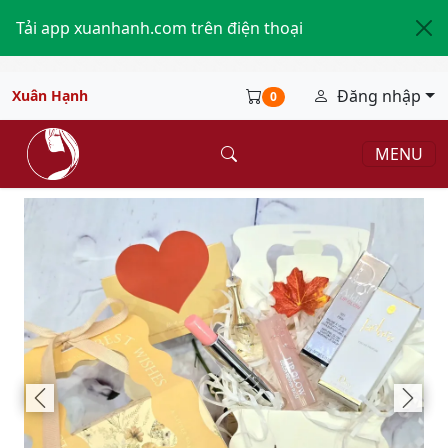
Tải app xuanhanh.com trên điện thoại
Đăng nhập
Xuân Hạnh
0
MENU