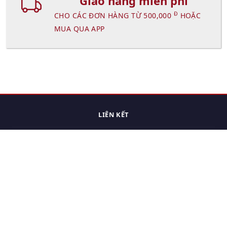
Giao hàng miễn phí
Đ
CHO CÁC ĐƠN HÀNG TỪ 500,000
HOẶC
MUA QUA APP
LIÊN KẾT
Trang chủ
Các sản phẩm đã xem.
Cách thức chuyển hàng
Chính sách đổi trả
Chính sách riêng tư
Điều khoản sử dụng
Hỏi đáp
Hướng dẫn mua hàng