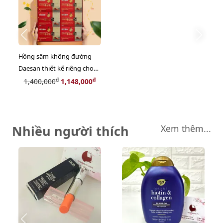
Hồng sâm không đường
Daesan thiết kế riêng cho
người tiểu đường.
đ
đ
1,400,000
1,148,000
Nhiều người thích
Xem thêm...