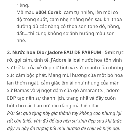
riêng.
Mã màu
#004 Coral:
cam tự nhiên, lên môi có
độ trong suốt, cam nhẹ nhàng nên sau khi thoa
dưỡng dù các nàng có thoa son tone đỏ, hồng,
đất,...thì cũng không sợ ảnh hưởng màu son
nhé.
2. Nước hoa
Dior Jadore EAU DE PARFUM - 5ml
: rực
rỡ, gợi cảm, tinh tế, J'Adore là loại nước hoa tôn vinh
sự trở lại của vẻ đẹp nữ tính và sức mạnh của những
xúc cảm bộc phát. Mang mùi hương của một bó hoa
lan thơm ngát, cảm giác êm ái như nhung của mận
xứ Đamas và vị ngọt đậm của gỗ Amarante. J'adore
EDP tạo nên sự thanh lịch, trang nhã và đầy cuốn
hút cho các bạn nữ, dịu dàng mà hiện đại.
P/s: Set quà tặng này giá thành tuy không cao nhưng lại
rất cần thiết, vừa đủ để tạo nên sự xinh đẹp sau khi thức
dậy và gây ấn tượng bởi mùi hương dễ chịu và hiện đại.