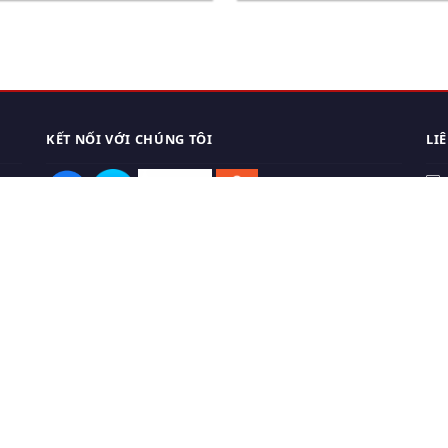
KẾT NỐI VỚI CHÚNG TÔI
LI
0
TẢI APP ĐIỆN THOẠI