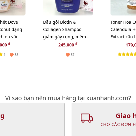
chết Dove
Dầu gội Biotin &
Toner Hoa C
conut dạng
Collagen Shampoo
Calendula H
ch da với
giảm gãy rụng, mềm
Extract cân
 béo, 280g
mượt, bồng bềnh -
và sạch sâu 
đ
đ
,000
245,000
179,
385ml
1
58
57
Vì sao bạn nên mua hàng tại xuanhanh.com?
ng
Giao 
CHO CÁC ĐƠN H