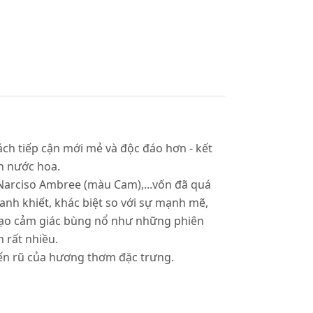
ch tiếp cận mới mẻ và độc đáo hơn - kết
ch nước hoa.
Narciso Ambree (màu Cam),...vốn đã quá
nh khiết, khác biệt so với sự mạnh mẽ,
tạo cảm giác bùng nổ như những phiên
 rất nhiều.
yến rũ của hương thơm đặc trưng.