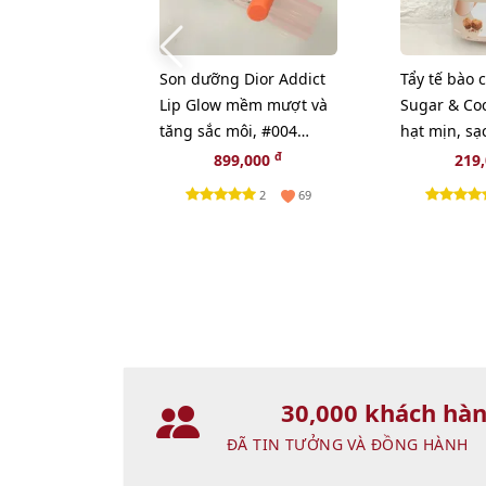
Son dưỡng Dior Addict
Tẩy tế bào 
Lip Glow mềm mượt và
Sugar & Co
tăng sắc môi, #004
hạt mịn, sạ
Coral - cam tự nhiên
hương ngọt
đ
899,000
219
(New)
2
69
30,000 khách hà
ĐÃ TIN TƯỞNG VÀ ĐỒNG HÀNH