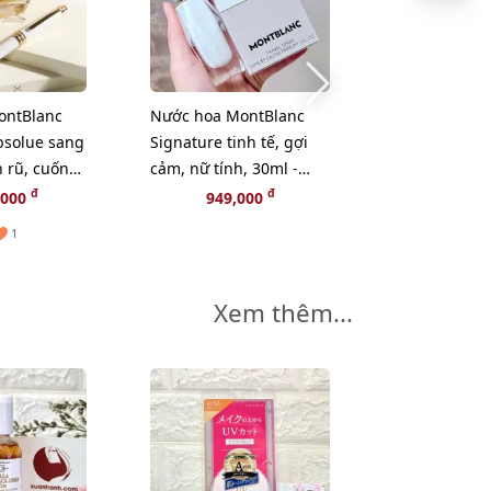
ontBlanc
Nước hoa MontBlanc
Nước hoa Mo
bsolue sang
Signature tinh tế, gợi
Signature tin
 rũ, cuốn
cảm, nữ tính, 30ml -
cảm, nữ tính,
EDP
EDP
EDP
đ
đ
,000
949,000
1,499
1
Xem thêm...