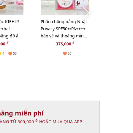
úc KIEHL'S
Phấn chống nắng Nhật
Kem dưỡng 
erbal
Privacy SPF50+/PA++++
Kanebo Fresh
 bằng độ ẩm
bảo vệ và thoáng mịn
collagen và 
- 40ml
đẹp da (New)
chúa thiên n
đ
đ
000
375,000
330,
4
53
50
hàng miễn phí
Đ
ÀNG TỪ 500,000
HOẶC MUA QUA APP