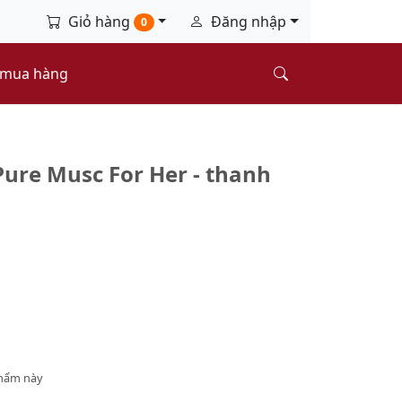
Giỏ hàng
Đăng nhập
0
 mua hàng
Pure Musc For Her - thanh
phẩm này