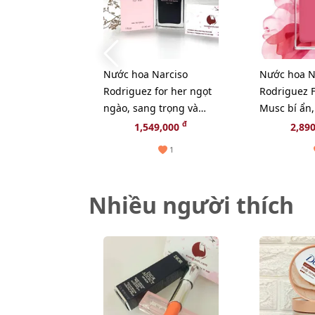
Nước hoa Narciso
Nước hoa N
Rodriguez for her ngọt
Rodriguez F
ngào, sang trọng và
Musc bí ẩn
quyến rũ, EDT - 30ml
hiện đại, E
đ
1,549,000
2,89
1
Nhiều người thích