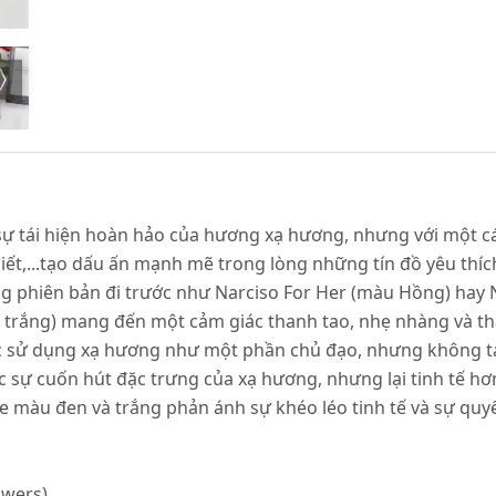
 sự tái hiện hoàn hảo của hương xạ hương, nhưng với một cá
iết,...tạo dấu ấn mạnh mẽ trong lòng những tín đồ yêu thí
 phiên bản đi trước như Narciso For Her (màu Hồng) hay 
 trắng) mang đến một cảm giác thanh tao, nhẹ nhàng và tha
iệc sử dụng xạ hương như một phần chủ đạo, nhưng không 
sự cuốn hút đặc trưng của xạ hương, nhưng lại tinh tế hơn
ne màu đen và trắng phản ánh sự khéo léo tinh tế và sự qu
wers).