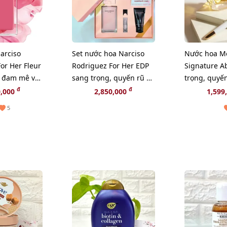
arciso
Set nước hoa Narciso
Nước hoa M
or Her Fleur
Rodriguez For Her EDP
Signature A
, đam mê và
sang trọng, quyến rũ và
trọng, quyến
DP - 100ml
nữ tính (HOT HIT)
hút, 90ml - 
đ
đ
0,000
2,850,000
1,599
5