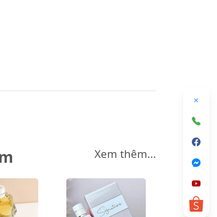
êm
Xem thêm...