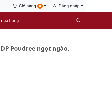
Giỏ hàng
Đăng nhập
0
 mua hàng
EDP Poudree ngọt ngào,