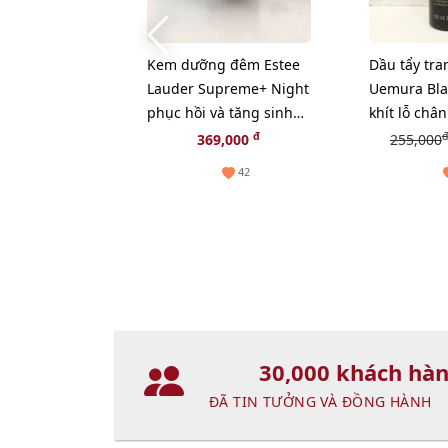
Kem dưỡng đêm Estee
Dầu tẩy tra
Lauder Supreme+ Night
Uemura Blac
phục hồi và tăng sinh
khít lỗ chân
Collagen, 15ml (New)
bã nhờn - 
đ
đ
369,000
255,000
42
30,000 khách hà
ĐÃ TIN TƯỞNG VÀ ĐỒNG HÀNH