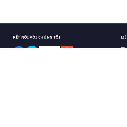
KẾT NỐI VỚI CHÚNG TÔI
LI
0
TẢI APP ĐIỆN THOẠI