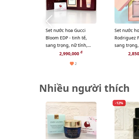
Set nước hoa Gucci
Set nước ho
Bloom EDP - tinh tế,
Rodriguez 
sang trọng, nữ tính,
sang trọng,
HOT TREND
nữ tính (HO
đ
2,990,000
2,85
2
Nhiều người thích
-12%