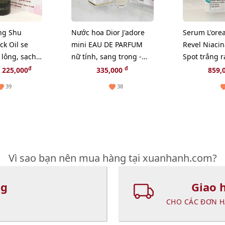
ng Shu
Nước hoa Dior J'adore
Serum L'orea
k Oil se
mini EAU DE PARFUM
Revel Niaci
 lông, sạch
nữ tính, sang trọng -
Spot trắng r
50ml
EDP, 5ml.
giảm sạm n
đ
đ
225,000
335,000
859,
(Hot)
39
38
Vì sao bạn nên mua hàng tại xuanhanh.com?
ng
Giao 
CHO CÁC ĐƠN H