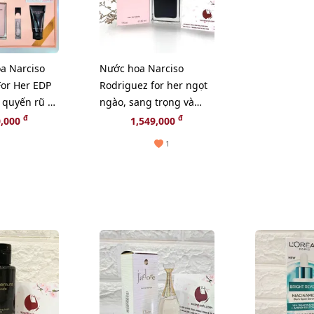
a Narciso
Nước hoa Narciso
For Her EDP
Rodriguez for her ngọt
 quyến rũ và
ngào, sang trọng và
T HIT)
quyến rũ, EDT - 30ml
đ
đ
0,000
1,549,000
1