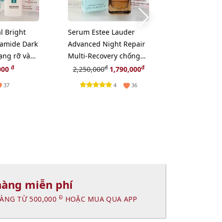
l Bright
Serum Estee Lauder
Cọ Coastal Sc
namide Dark
Advanced Night Repair
Flat Top Buff
ạng rỡ và
Multi-Recovery chống
phấn hoặc xo
ám, 30ml
lão hóa chuyên sâu,
chất.
đ
đ
đ
000
2,250,000
1,790,000
225,
50ml
4
37
36
hàng miễn phí
Đ
ÀNG TỪ 500,000
HOẶC MUA QUA APP