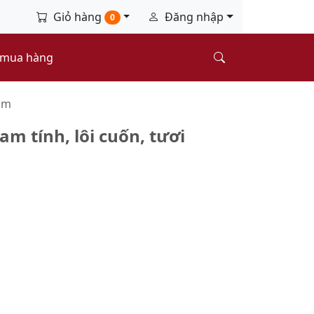
Giỏ hàng
Đăng nhập
0
 mua hàng
ắm
m tính, lôi cuốn, tươi