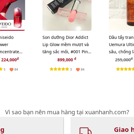
hiseido
Son dưỡng Dior Addict
Dầu tẩy tra
ower
Lip Glow mềm mượt và
Uemura Ulti
ncentrate
tăng sắc môi, #001 Pink
sâu, chống l
ái tạo da,
- hồng tự nhiên (New)
cấp nhất - 5
đ
đ
đ
224,000
899,000
255,000
5
3
84
84
Vì sao bạn nên mua hàng tại xuanhanh.com?
ng
Giao 