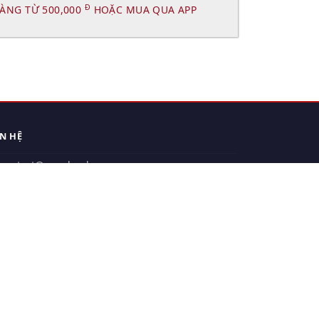
Đ
ÀNG TỪ 500,000
HOẶC MUA QUA APP
ÊN HỆ
contact@xuanhanh.vn
914.533.910 - 0909.126.537