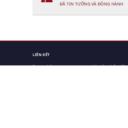
ĐÃ TIN TƯỞNG VÀ ĐỒNG HÀNH
LIÊN KẾT
Trang chủ
Các sản phẩm đã
xem.
Cách thức chuyển hàng
Chính sách đổi trả
Chính sách riêng tư
Điều khoản sử dụng
Hỏi đáp
Hướng dẫn mua hàng
Liên hệ