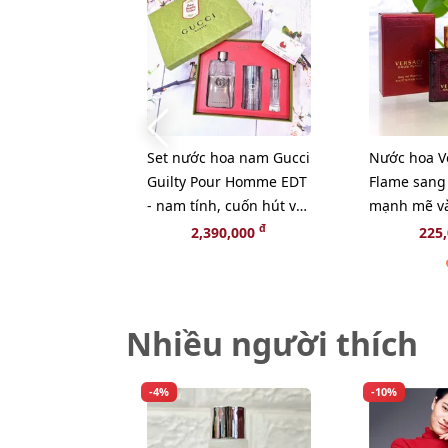
Set nước hoa nam Gucci
Nước hoa V
Guilty Pour Homme EDT
Flame sang 
- nam tính, cuốn hút và
mạnh mẽ và
đam mê (HOT)
EDP, 5ml
đ
2,390,000
225
Nhiều người thích
-4%
-10%