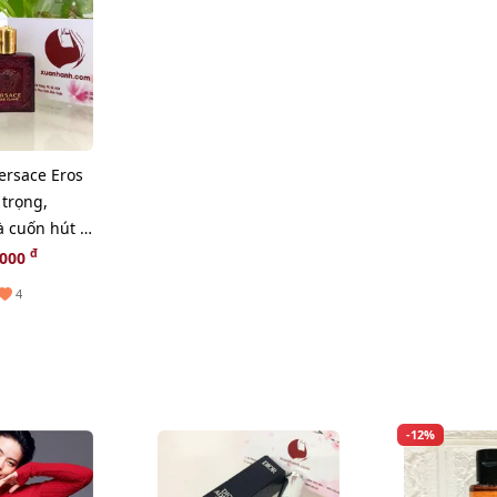
ersace Eros
trọng,
 cuốn hút -
đ
,000
4
-12%