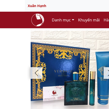
Xuân Hạnh
Danh mục
Khuyến mãi
Hà