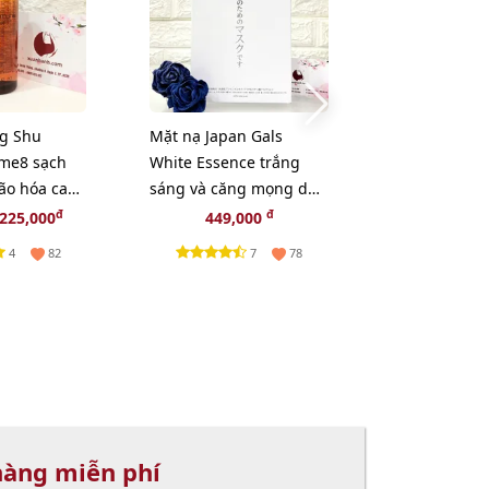
ng Shu
Mặt nạ Japan Gals
Son Lancome
me8 sạch
White Essence trắng
L'absolu Rou
ão hóa cao
sáng và căng mọng da -
Intimatte lì 
0ml
30pcs
Cashmere ca
đ
đ
225,000
449,000
299,
4
7
82
78
hàng miễn phí