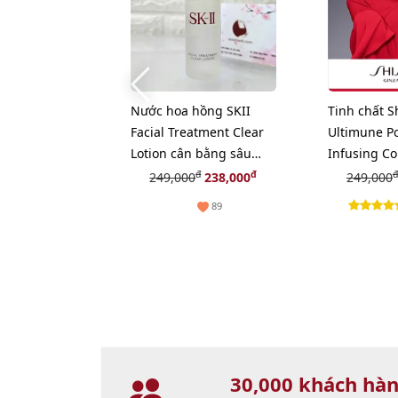
Nước hoa hồng SKII
Tinh chất S
Facial Treatment Clear
Ultimune P
Lotion cân bằng sâu
Infusing Co
cho da, 30ml
khôi phục, t
đ
đ
đ
249,000
238,000
249,000
10ml
89
30,000 khách hà