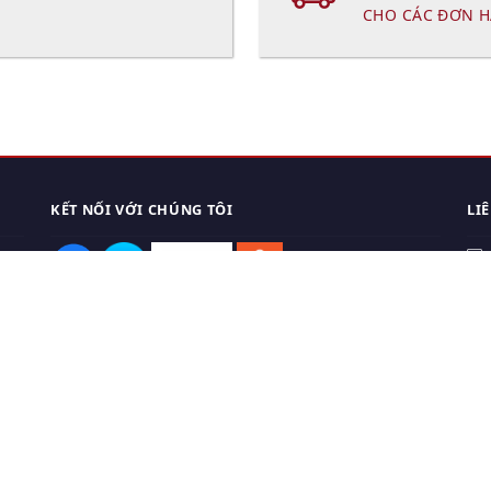
CHO CÁC ĐƠN H
KẾT NỐI VỚI CHÚNG TÔI
LI
0
TẢI APP ĐIỆN THOẠI