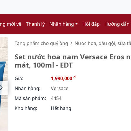
ng mới về
Thanh lý
Nhãn hàng
Hỏi đáp
Hướng dẫn
Tặng phẩm cho quý ông
Nước hoa, dầu gội, sữa t
Set nước hoa nam Versace Eros na
mát, 100ml - EDT
đ
Giá:
1,990,000
Nhãn hàng:
Versace
Mã sản phẩm:
4454
Kho hàng:
Hết hàng