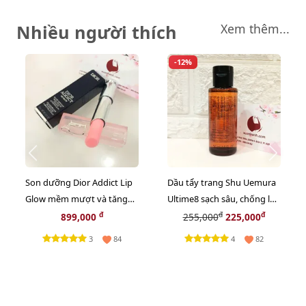
Nhiều người thích
Xem thêm...
-12%
Son dưỡng Dior Addict Lip
Dầu tẩy trang Shu Uemura
Glow mềm mượt và tăng
Ultime8 sạch sâu, chống lão
sắc môi, #001 Pink - hồng
hóa cao cấp nhất - 50ml
đ
đ
đ
899,000
255,000
225,000
tự nhiên (New)
3
4
84
82