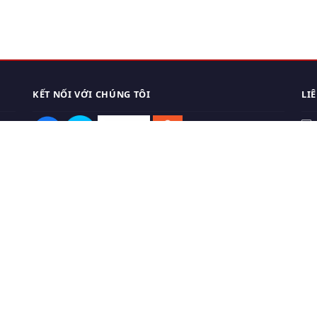
KẾT NỐI VỚI CHÚNG TÔI
LI
0
TẢI APP ĐIỆN THOẠI