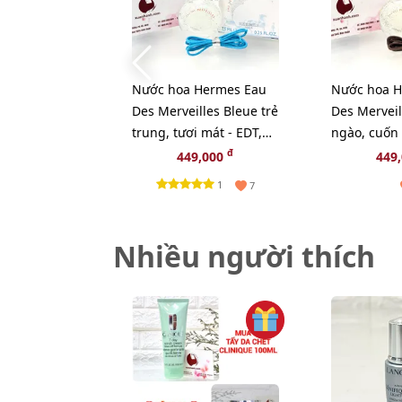
Nước hoa Hermes Eau
Nước hoa H
Des Merveilles Bleue trẻ
Des Merveil
trung, tươi mát - EDT,
ngào, cuốn 
7.5ml
thanh lịch -
đ
449,000
449
1
7
Nhiều người thích