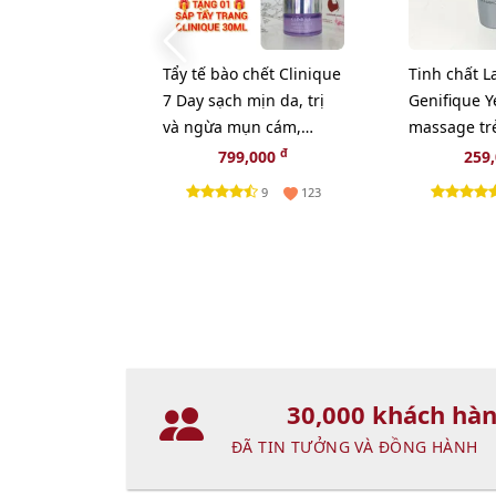
Tẩy tế bào chết Clinique
Tinh chất 
7 Day sạch mịn da, trị
Genifique Y
và ngừa mụn cám,
massage tr
100ml - TẶNG 1 SÁP TẨY
mắt, 5ml.
đ
799,000
259
TRANG CLINIQUE
9
123
30,000 khách hà
ĐÃ TIN TƯỞNG VÀ ĐỒNG HÀNH