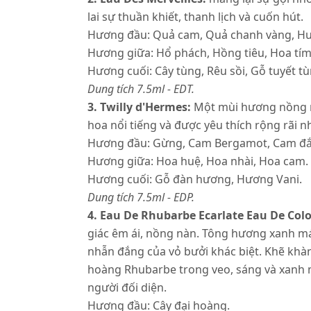
lai sự thuần khiết, thanh lịch và cuốn hút.
Hương đầu: Quả cam, Quả chanh vàng, Hư
Hương giữa: Hổ phách, Hồng tiêu, Hoa tím,
Hương cuối: Cây tùng, Rêu sồi, Gỗ tuyết t
Dung tích 7.5ml - EDT.
3. Twilly d'Hermes:
Một mùi hương nồng nà
hoa nổi tiếng và được yêu thích rộng rãi n
Hương đầu: Gừng, Cam Bergamot, Cam đắ
Hương giữa: Hoa huệ, Hoa nhài, Hoa cam.
Hương cuối: Gỗ đàn hương, Hương Vani.
Dung tích 7.5ml - EDP.
4. Eau De Rhubarbe Ecarlate Eau De Col
giác êm ái, nồng nàn. Tông hương xanh m
nhẫn đắng của vỏ bưởi khác biệt. Khẽ khàn
hoàng Rhubarbe trong veo, sáng và xanh 
người đối diện.
Hương đầu: Cây đại hoàng.