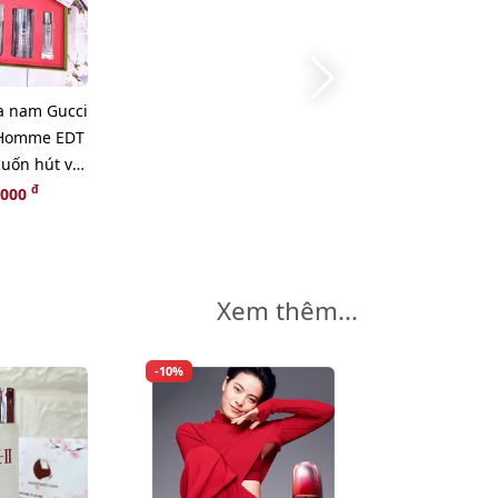
a nam Gucci
 Homme EDT
cuốn hút và
T)
đ
,000
Xem thêm...
-10%