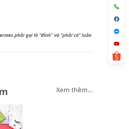
rmes phải gọi là "đỉnh" và "phải có" luôn
êm
Xem thêm...