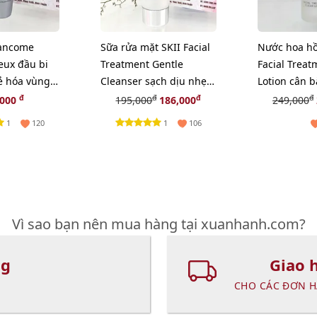
Lancome
Sữa rửa mặt SKII Facial
Nước hoa hồ
eux đầu bi
Treatment Gentle
Facial Treat
ẻ hóa vùng
Cleanser sạch dịu nhẹ
Lotion cân 
làn da - 20g.
cho da, 30m
đ
đ
đ
đ
,000
195,000
186,000
249,000
1
1
120
106
Vì sao bạn nên mua hàng tại xuanhanh.com?
ng
Giao 
CHO CÁC ĐƠN H