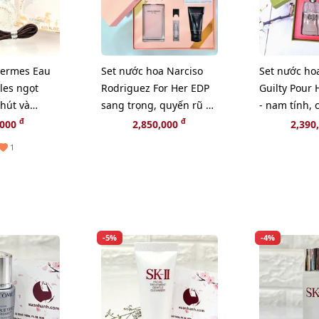
ermes Eau
Set nước hoa Narciso
Set nước ho
les ngọt
Rodriguez For Her EDP
Guilty Pour
hút và
sang trọng, quyến rũ và
- nam tính, 
 EDT, 7.5ml
nữ tính (HOT HIT)
đam mê (HO
đ
đ
,000
2,850,000
2,390
1
-5%
-4%