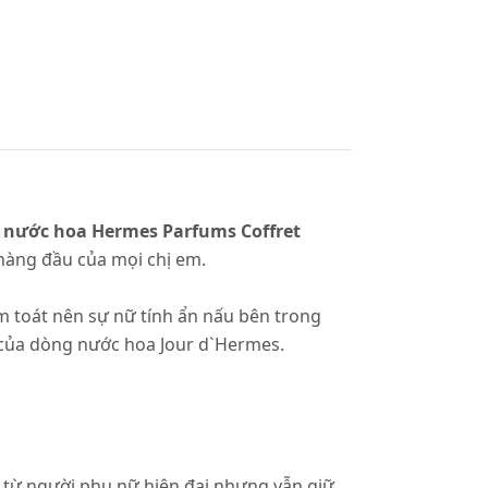
t nước hoa Hermes Parfums Coffret
 hàng đầu của mọi chị em.
 toát nên sự nữ tính ẩn nấu bên trong
 của dòng nước hoa Jour d`Hermes.
vị từ người phụ nữ hiện đại nhưng vẫn giữ