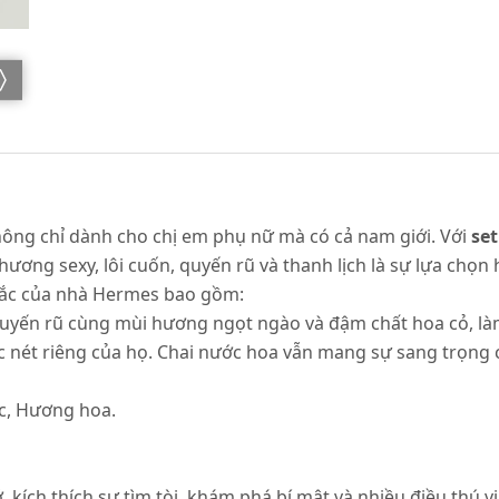
ông chỉ dành cho chị em phụ nữ mà có cả nam giới. Với
se
hương sexy, lôi cuốn, quyến rũ và thanh lịch là sự lựa chọn
sắc của nhà Hermes bao gồm:
uyến rũ cùng mùi hương ngọt ngào và đậm chất hoa cỏ, làm
 nét riêng của họ. Chai nước hoa vẫn mang sự sang trọng
c, Hương hoa.
, kích thích sự tìm tòi, khám phá bí mật và nhiều điều thú 