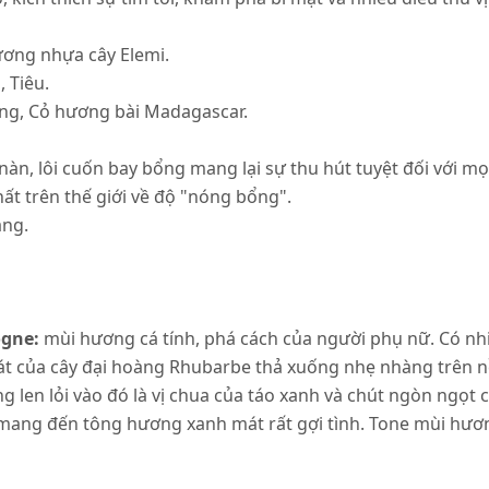
ơng nhựa cây Elemi.
 Tiêu.
ùng, Cỏ hương bài Madagascar.
n, lôi cuốn bay bổng mang lại sự thu hút tuyệt đối với mọ
hất trên thế giới về độ "nóng bổng".
ng.
ogne:
mùi hương cá tính, phá cách của người phụ nữ. Có n
át của cây đại hoàng Rhubarbe thả xuống nhẹ nhàng trên 
g len lỏi vào đó là vị chua của táo xanh và chút ngòn ngọt
mang đến tông hương xanh mát rất gợi tình. Tone mùi hươn