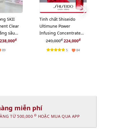
ng SKII
Tinh chất Shiseido
Son dưỡng Di
ment Clear
Ultimune Power
Lip Glow mề
bằng sâu
Infusing Concentrate
tăng sắc môi
l
khôi phục, tái tạo da,
- hồng tự nh
đ
đ
đ
238,000
249,000
224,000
899,
10ml
5
89
84
hàng miễn phí
Đ
ÀNG TỪ 500,000
HOẶC MUA QUA APP