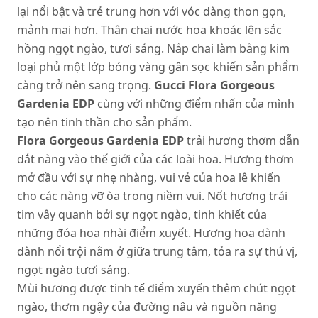
lại nổi bật và trẻ trung hơn với vóc dàng thon gọn,
mảnh mai hơn. Thân chai nước hoa khoác lên sắc
hồng ngọt ngào, tươi sáng. Nắp chai làm bằng kim
loại phủ một lớp bóng vàng gân sọc khiến sản phẩm
càng trở nên sang trọng.
Gucci Flora Gorgeous
Gardenia
EDP
cùng với những điểm nhấn của mình
tạo nên tinh thần cho sản phẩm.
Flora Gorgeous Gardenia EDP
trải hương thơm dẫn
dắt nàng vào thế giới của các loài hoa. Hương thơm
mở đầu với sự nhẹ nhàng, vui vẻ của hoa lê khiến
cho các nàng vỡ òa trong niềm vui. Nốt hương trái
tim vây quanh bởi sự ngọt ngào, tinh khiết của
những đóa hoa nhài điểm xuyết. Hương hoa dành
dành nổi trội nằm ở giữa trung tâm, tỏa ra sự thú vị,
ngọt ngào tươi sáng.
Mùi hương được tinh tế điểm xuyến thêm chút ngọt
ngào, thơm ngậy của đường nâu và nguồn năng