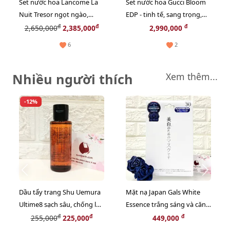
Set nước hoa Lancome La
Set nước hoa Gucci Bloom
Nuit Tresor ngọt ngào,
EDP - tinh tế, sang trọng,
sang trọng và quyến rũ -
nữ tính, HOT TREND
đ
đ
đ
2,650,000
2,385,000
2,990,000
EDP, 50ml
6
2
Nhiều người thích
Xem thêm...
-12%
Dầu tẩy trang Shu Uemura
Mặt nạ Japan Gals White
Ultime8 sạch sâu, chống lão
Essence trắng sáng và căng
hóa cao cấp nhất - 50ml
mọng da - 30pcs
đ
đ
đ
255,000
225,000
449,000