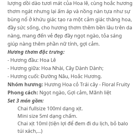
lượng dồi dào tươi mát của Hoa lê, cùng hoắc hương
thơm ngát nhưng lại ấm áp và nồng nàn tựa như sự
bùng nổ ở khứu giác tạo ra một cảm giác thăng hoa,
đầy sức sống, cho hương thơm thêm bền lâu trên da
nàng, mang đến vẻ đẹp đầy ngọt ngào, tỏa sáng
giúp nàng thêm phần nữ tính, gợi cảm.
Hương thơm đặc trưng:
- Hương đầu: Hoa Lê
- Hương giữa: Hoa Nhài, Cây Dành Dành;
- Hương cuối: Đường Nâu, Hoắc Hương.
Nhóm hương:
Hương Hoa cỏ Trái cây - Floral Fruity
Phong cách:
Ngọt ngào, Gợi cảm, Mãnh liệt
Set 3 món gồm:
Chai fullsize 100ml dạng xịt.
Mini size 5ml dạng chấm.
Chai xịt 10ml (tiện lợi để đem đi du lịch, bỏ balo
túi xách,...)