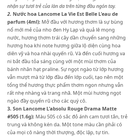
nhận sự tươi trẻ của làn da trên từng đầu ngón tay.
2.
Nước hoa Lancome La Vie Est Belle L'eau de
parfum (4ml):
Mở đầu với hương thơm là sự bùng
nổ mới mẻ của nho đen Hy Lạp và quả lê mọng
nước, hương thơm trái cây dần chuyển sang những
hương hoa khi note hương giữa lộ diện cùng hoa
diên vỹ và hoa nhài quyến rũ. Và đến cuối hương va
ni bắt đầu tỏa sáng cùng với một mùi thơm của
bánh nhân hạt praline. Sự ngọt ngào từ lớp hương
vẫn mượt mà từ lớp đầu đến lớp cuối, tạo nên một
tổng thể hương thực phẩm thơm ngon nhưng vẫn
rất nhẹ nhàng và trang nhã. Một mùi hương ngọt
ngào đầy quyến rũ cho các quý cô.
3.
Son Lancome L'absolu Rouge Drama Matte
#505 (1.6g):
Màu 505 có sắc đỏ ánh cam tươi tắn, trẻ
trung và không kén da. Một tone màu cần phải có
của mọi cô nàng thời thượng, độc lập, tự tin.