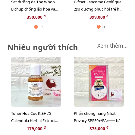
Set dưỡng da The Whoo
Giftset Lancome Genifique
Bichup chống lão hóa và
2sp dưỡng phục hồi trẻ hóa
nuôi dưỡng tái sinh làn da,
da cho cả mặt và mắt (HOT)
đ
đ
390,000
399,000
3sp mini (HOT)
19
21
Nhiều người thích
Xem thêm...
Toner Hoa Cúc KIEHL'S
Phấn chống nắng Nhật
Calendula Herbal Extract
Privacy SPF50+/PA++++ bảo
cân bằng độ ẩm và sạch
vệ và thoáng mịn đẹp da
đ
đ
179,000
375,000