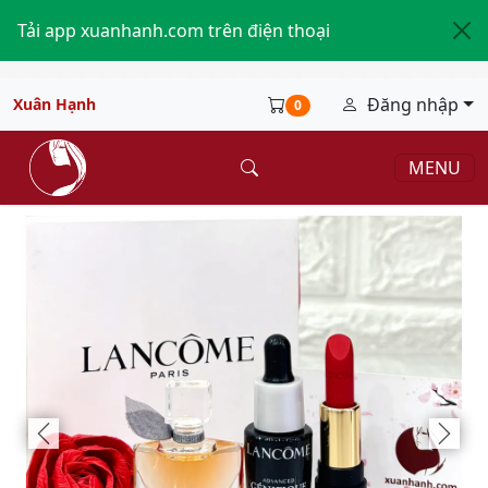
Tải app xuanhanh.com trên điện thoại
Đăng nhập
Xuân Hạnh
0
MENU