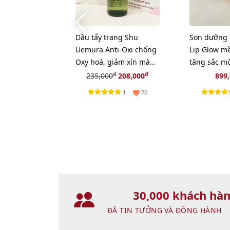
Dầu tẩy trang Shu
Son dưỡng 
Uemura Anti-Oxi chống
Lip Glow m
Oxy hoá, giảm xỉn màu
tăng sắc mô
da - 50ml
Coral - cam
đ
đ
235,000
208,000
899
(New)
1
70
30,000 khách hà
ĐÃ TIN TƯỞNG VÀ ĐỒNG HÀNH