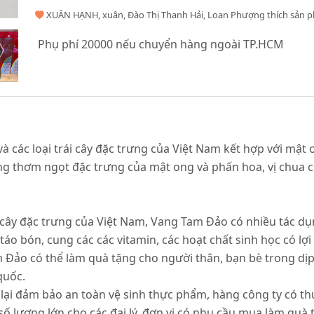
XUÂN HẠNH, xuân, Đào Thị Thanh Hải, Loan Phượng thích sản 
Phụ phí 20000 nếu chuyển hàng ngoài TP.HCM
à các loại trái cây đặc trưng của Việt Nam kết hợp với mậ
ang thơm ngọt đặc trưng của mật ong và phấn hoa, vị chua 
i cây đặc trưng của Việt Nam, Vang Tam Đảo có nhiều tác dụ
o bón, cung các các vitamin, các hoạt chất sinh học có lợi
m Đảo có thể làm quà tặng cho người thân, bạn bè trong dịp
 quốc.
lại đảm bảo an toàn vệ sinh thực phẩm, hàng công ty có t
ố lượng lớn cho các đại lý, đơn vị có nhu cầu mua làm quà t