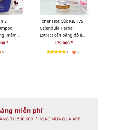
in &
Toner Hoa Cúc KIEHL'S
Phấn chống 
hampoo
Calendula Herbal
Privacy SPF5
ụng, mềm
Extract cân bằng độ ẩm
bảo vệ và th
bềnh -
và sạch sâu - 40ml
đẹp da (New)
đ
đ
000
179,000
375,
4
57
53
hàng miễn phí
Đ
ÀNG TỪ 500,000
HOẶC MUA QUA APP