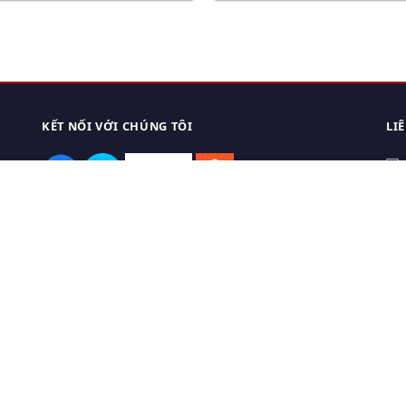
KẾT NỐI VỚI CHÚNG TÔI
LI
0
TẢI APP ĐIỆN THOẠI