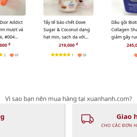
Dior Addict
Tẩy tế bào chết Dove
Dầu gội Biot
ềm mượt và
Sugar & Coconut dạng
Collagen S
i, #004
hạt mịn, sạch da với
giảm gãy r
 tự nhiên
hương ngọt béo, 280g
mượt, bồng 
đ
đ
,000
219,000
245,
385ml
2
1
69
58
Vì sao bạn nên mua hàng tại xuanhanh.com?
ng
Giao 
CHO CÁC ĐƠN H