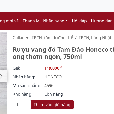
ng mới về
Thanh lý
Nhãn hàng
Hỏi đáp
Hướng dẫn
Collagen, TPCN, tắm dưỡng thể
TPCN, hàng Nhật n
Rượu vang đỏ Tam Đảo Honeco từ 
ong thơm ngon, 750ml
đ
Giá:
119,000
Nhãn hàng:
HONECO
Mã sản phẩm:
4696
Kho hàng:
Còn hàng
Thêm vào giỏ hàng