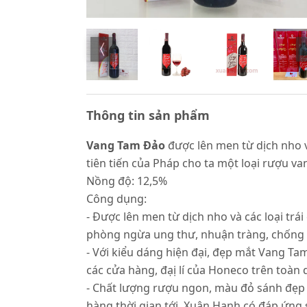
Thông tin sản phẩm
Vang Tam Đảo
được lên men từ dịch nho v
tiên tiến của Pháp cho ta một loại rượu v
Nồng độ: 12,5%
Công dụng:
- Được lên men từ dịch nho và các loại trá
phòng ngừa ung thư, nhuận tràng, chống tá
- Với kiểu dáng hiện đại, đẹp mắt Vang Ta
các cửa hàng, đạị lí của Honeco trên toàn
- Chất lượng rượu ngon, màu đỏ sánh đẹp 
hàng thời gian tới. Xuân Hạnh có đáp ứng s