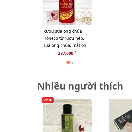
Rượu sữa ong chúa
Honeco từ rượu nếp,
sữa ong chúa, mật ong,
nồng độ 29%
đ
387,000
3
Nhiều người thích
-11%