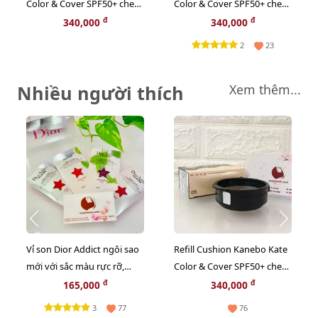
Color & Cover SPF50+ che
Color & Cover SPF50+ che
phủ tốt, lì mịn, #01 trắng
phủ tốt, lì mịn, #03 sáng
đ
đ
340,000
340,000
hồng
ánh tím
2
23
Nhiều người thích
Xem thêm...
Vỉ son Dior Addict ngôi sao
Refill Cushion Kanebo Kate
mới với sắc màu rực rỡ,
Color & Cover SPF50+ che
bóng mượt, giữ ẩm 24h
phủ tốt, lì mịn, #05 sáng tự
đ
đ
165,000
340,000
nhiên.
3
77
76