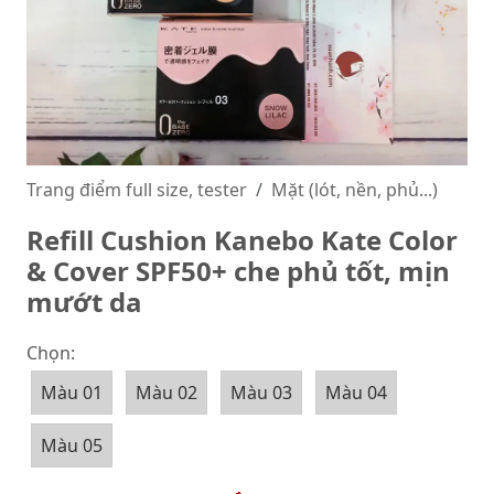
Trang điểm full size, tester
Mặt (lót, nền, phủ...)
Refill Cushion Kanebo Kate Color
& Cover SPF50+ che phủ tốt, mịn
mướt da
Chọn:
Màu 01
Màu 02
Màu 03
Màu 04
Màu 05