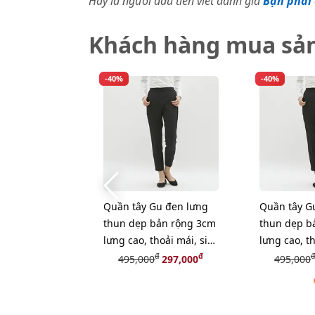
Hãy là người đầu tiên viết đánh giá
Bạn phải 
Khách hàng mua sả
-40%
-40%
Quần tây Gu đen lưng
Quần tây G
thun dẹp bản rộng 3cm
thun dẹp b
lưng cao, thoải mái, size
lưng cao, th
L
S
đ
đ
đ
495,000
297,000
495,000