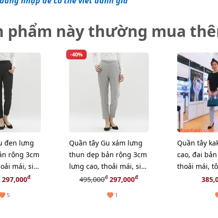
đăng nhập để có thể viết đánh giá
n phẩm này thường mua th
-40%
u đen lưng
Quần tây Gu xám lưng
Quần tây ka
ản rộng 3cm
thun dẹp bản rộng 3cm
cao, đai bản
oải mái, size
lưng cao, thoải mái, size
thoải mái, t
S
đ
đ
đ
297,000
495,000
297,000
385,
5
1