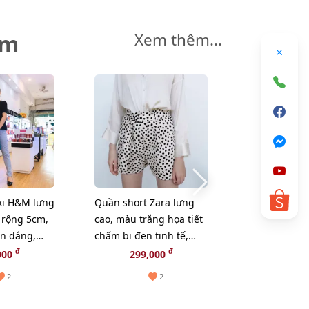
êm
Xem thêm...
ki H&M lưng
Quần short Zara lưng
Quần dài ski
 rộng 5cm,
cao, màu trắng họa tiết
H&M trẻ tru
ôn dáng,
chấm bi đen tinh tế,
động, phong
Blue Medium - Size 34
size XS
White (new)
đ
đ
000
299,000
385,
2
2