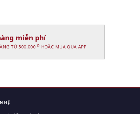
hàng miễn phí
Đ
ÀNG TỪ 500,000
HOẶC MUA QUA APP
ÊN HỆ
contact@xuanhanh.vn
914.533.910 - 0909.126.537