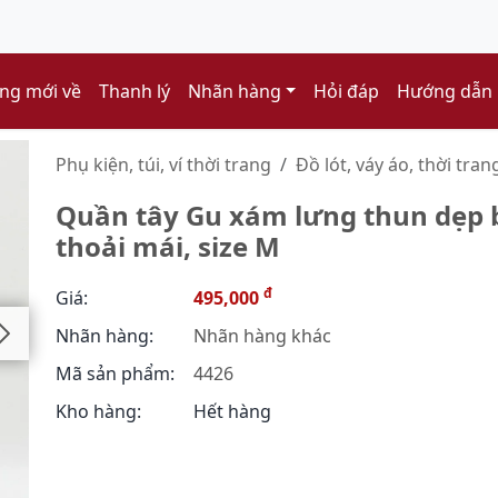
ng mới về
Thanh lý
Nhãn hàng
Hỏi đáp
Hướng dẫn
Phụ kiện, túi, ví thời trang
Đồ lót, váy áo, thời trang.
Quần tây Gu xám lưng thun dẹp 
thoải mái, size M
đ
Giá:
495,000
Nhãn hàng:
Nhãn hàng khác
Mã sản phẩm:
4426
Kho hàng:
Hết hàng