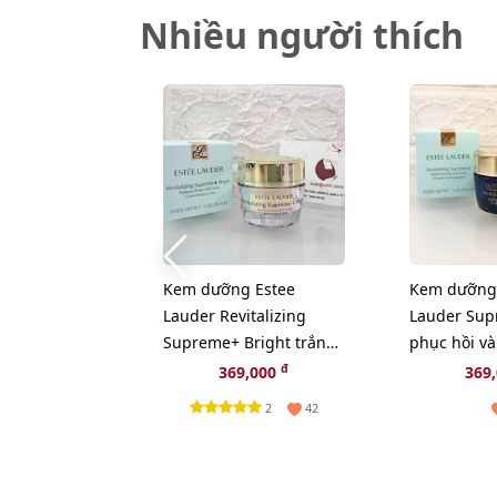
Nhiều người thích
Kem dưỡng Estee
Kem dưỡng
Lauder Revitalizing
Lauder Sup
Supreme+ Bright trắng
phục hồi và
sáng da toàn diện, 15ml
Collagen, 1
đ
369,000
369
2
42