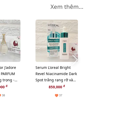
Xem thêm...
-20%
r J'adore
Serum L'oreal Bright
Serum Estee
E PARFUM
Revel Niacinamide Dark
Advanced Ni
g trọng -
Spot trắng rạng rỡ và
Multi-Recove
giảm sạm nám, 30ml
lão hóa chuy
đ
đ
đ
000
859,000
2,250,000
1
(Hot)
50ml
38
37