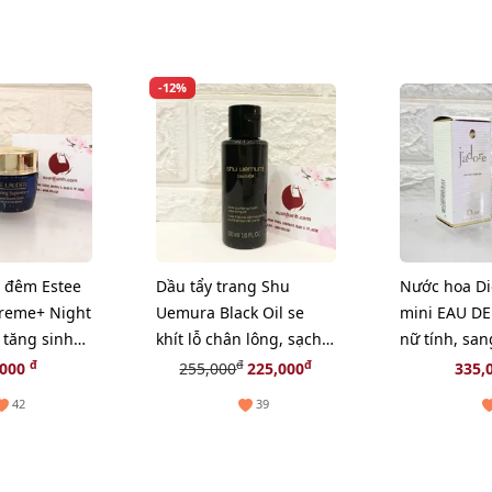
-12%
 đêm Estee
Dầu tẩy trang Shu
Nước hoa Dio
reme+ Night
Uemura Black Oil se
mini EAU D
 tăng sinh
khít lỗ chân lông, sạch
nữ tính, san
5ml (New)
bã nhờn - 50ml
EDP, 5ml.
đ
đ
đ
,000
255,000
225,000
335,
42
39