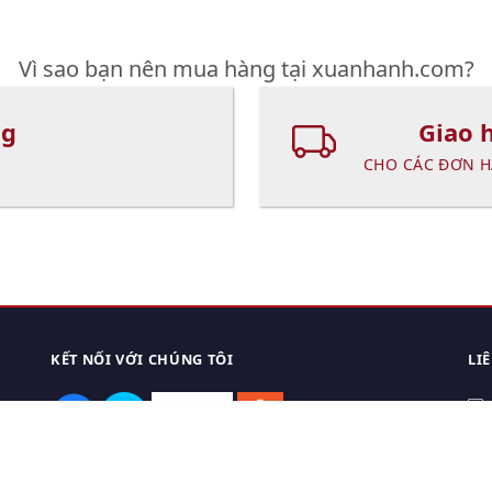
Vì sao bạn nên mua hàng tại xuanhanh.com?
ng
Giao 
CHO CÁC ĐƠN H
KẾT NỐI VỚI CHÚNG TÔI
LI
0
TẢI APP ĐIỆN THOẠI