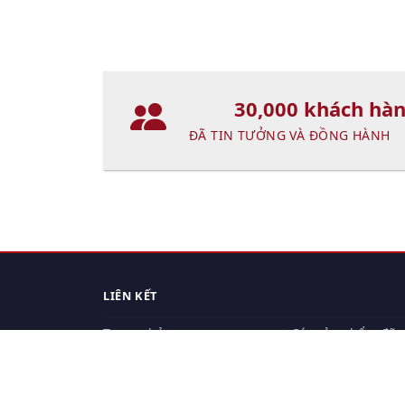
30,000 khách hà
ĐÃ TIN TƯỞNG VÀ ĐỒNG HÀNH
LIÊN KẾT
Trang chủ
Các sản phẩm đã
xem.
Cách thức chuyển hàng
Chính sách đổi trả