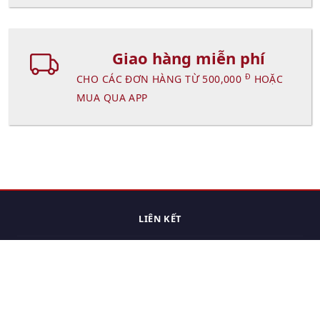
Giao hàng miễn phí
Đ
CHO CÁC ĐƠN HÀNG TỪ 500,000
HOẶC
MUA QUA APP
LIÊN KẾT
Trang chủ
Các sản phẩm đã xem.
Cách thức chuyển hàng
Chính sách đổi trả
Chính sách riêng tư