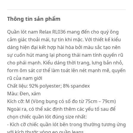
Thông tin sản phẩm
Quần lót nam Relax RL036 mang đến cho quý ông
cảm giác thoải mái, tự tin khi mặc. Với thiết kế kiểu
dáng hiện đại kết hợp hài hòa bởi màu sắc tạo nên
sự cuốn hút mang lại phong thái nam tính quyến rũ
cho phái mạnh. Kiểu dáng thời trang, lưng bản nhỏ,
form ôm sát cơ thể làm toát lên nét mạnh mẽ, quyến
rũ của nam giới
Chất liệu: 92% polyester; 8% spandex
Màu: Đen, xám
Kích cỡ: M (Vòng bụng có số đo từ 75cm – 79cm)
Ngoài ra, có thể xác định thêm các yếu tố sau để
chọn chiếc quần lót đúng size nhất:
- Kích cỡ chiếc quần lót bên trong thường tương ứng
với kích thước vòng eo quần Jeans.