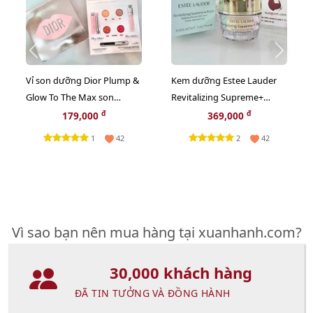
Vỉ son dưỡng Dior Plump &
Kem dưỡng Estee Lauder
Glow To The Max son
Revitalizing Supreme+
dưỡng ẩm tăng sắc cho
Bright trắng sáng da toàn
đ
đ
179,000
369,000
môi 2in1
diện, 15ml
1
2
42
42
Vì sao bạn nên mua hàng tại xuanhanh.com?
30,000 khách hàng
ĐÃ TIN TƯỞNG VÀ ĐỒNG HÀNH