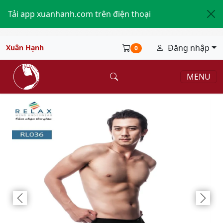
Tải app xuanhanh.com trên điện thoại
Đăng nhập
Xuân Hạnh
0
MENU