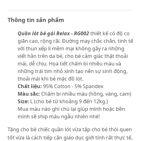
Thông tin sản phẩm
Quần lót bé gái Relax - RG002
thiết kế có độ co
giãn cao, rộng rãi. Đường may chắc chắn, tinh tế
với thun xếp li mềm mại không gây ra những
viết hằn trên da bé, cho bé cảm giác thật thoải
mái, dễ chịu. Họa tiết chấm bi nhiều màu và
những trái tim nhỏ xinh tạo nên sự sinh động,
thoải mái khi bé mặc đồ lót.
Chất liệu:
95% Cotton - 5% Spandex
Màu sắc:
Chấm bi nhiều màu (hồng, vàng, cam)
Size:
L (cho bé từ khoảng 9 đến 12kg.)
Mua màu nào ghi chú lại giúp mình hoặc bên
mình sẽ ship màu ngẫu nhiên nhé!
Tặng cho bé chiếc quần lót vừa tập cho bé thói quen
tốt vừa là cách tiếp cận giáo dục giới tính rất thực tế,