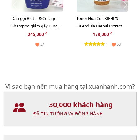
Dầu gội Biotin & Collagen
Toner Hoa Cúc KIEHL'S
Shampoo giảm gãy rụng,
Calendula Herbal Extract
mềm mượt, bồng bềnh -
cân bằng độ ẩm và sạch
đ
đ
245,000
179,000
385ml
sâu - 40ml
4
57
53
Vì sao bạn nên mua hàng tại xuanhanh.com?
30,000 khách hàng
ĐÃ TIN TƯỞNG VÀ ĐỒNG HÀNH