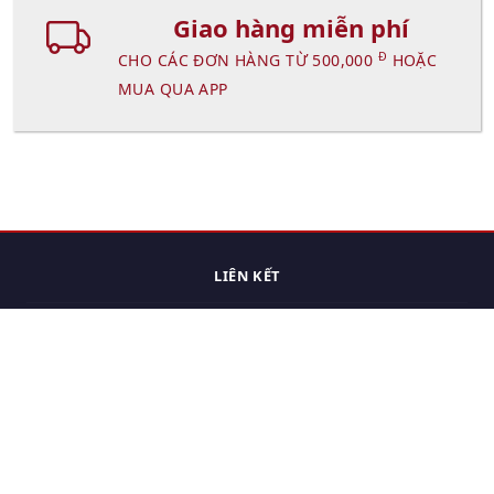
Giao hàng miễn phí
Đ
CHO CÁC ĐƠN HÀNG TỪ 500,000
HOẶC
MUA QUA APP
LIÊN KẾT
Trang chủ
Các sản phẩm đã xem.
Cách thức chuyển hàng
Chính sách đổi trả
Chính sách riêng tư
Điều khoản sử dụng
Hỏi đáp