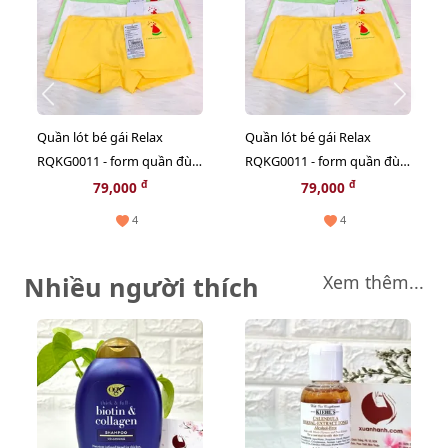
Quần lót bé gái Relax
Quần lót bé gái Relax
RQKG0011 - form quần đùi,
RQKG0011 - form quần đùi,
họa tiết dưa hấu ngộ
họa tiết dưa hấu ngộ
đ
đ
79,000
79,000
nghĩnh - M
nghĩnh - L
4
4
Nhiều người thích
Xem thêm...