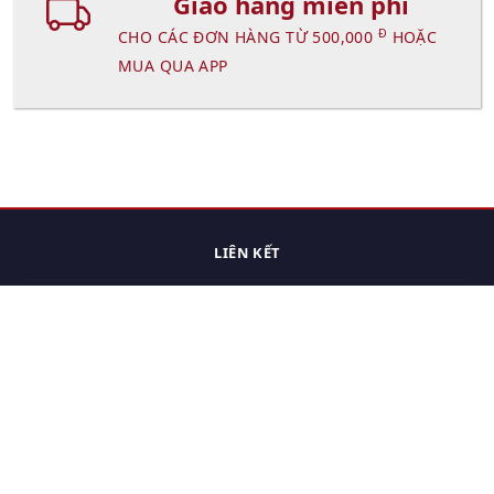
Giao hàng miễn phí
Đ
CHO CÁC ĐƠN HÀNG TỪ 500,000
HOẶC
MUA QUA APP
LIÊN KẾT
Trang chủ
Các sản phẩm đã xem.
Cách thức chuyển hàng
Chính sách đổi trả
Chính sách riêng tư
Điều khoản sử dụng
Hỏi đáp
Hướng dẫn mua hàng