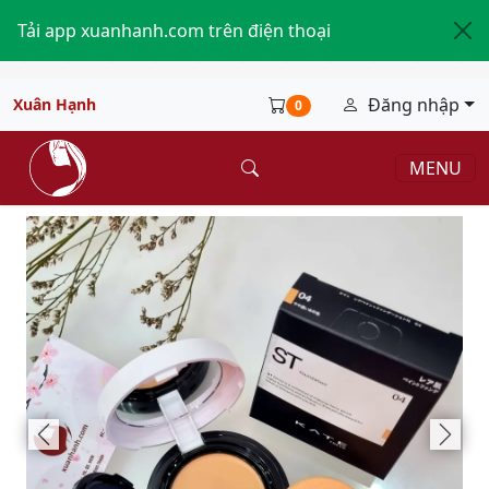
Tải app xuanhanh.com trên điện thoại
Đăng nhập
Xuân Hạnh
0
MENU