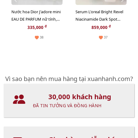
Nước hoa Dior J'adore mini
Serum L'oreal Bright Revel
EAU DE PARFUM nữ tính,
Niacinamide Dark Spot
sang trọng - EDP, 5ml.
trắng rạng rỡ và giảm sạm
đ
đ
335,000
859,000
nám, 30ml (Hot)
38
37
Vì sao bạn nên mua hàng tại xuanhanh.com?
30,000 khách hàng
ĐÃ TIN TƯỞNG VÀ ĐỒNG HÀNH