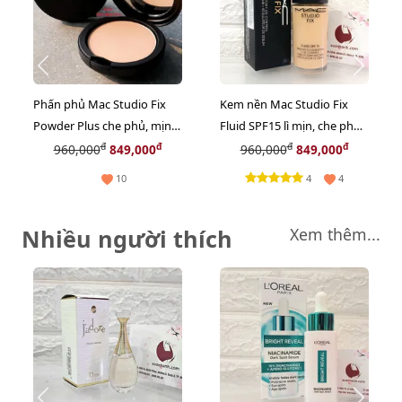
Phấn phủ Mac Studio Fix
Kem nền Mac Studio Fix
Powder Plus che phủ, mịn,
Fluid SPF15 lì mịn, che phủ,
kiềm dầu #NC25 trung bình
kìm dầu tốt #NC25 trung
đ
đ
đ
đ
960,000
849,000
960,000
849,000
sáng (New)
bình sáng (New)
4
10
4
Nhiều người thích
Xem thêm...