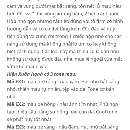
cằm và vùng dưới mắt bắt sáng, tôn nét. Ô màu nâu
hơn để "vát" dọc vùng xương hàm, 2 bên cánh mũi...
Hộp nhỏ gọn nhưng rất tiện dùng với tờ firm có hình
hướng dẫn và có cọ dẹt tặng kèm độc đáo và quý,
tiện dùng vô cùng chỉ trong 1 chiếc hộp nhỏ cho các
nàng sử dụng mà không phải lo tìm cọ hay không
biết cách dùng. Các loại này mà thiếu cọ là gần như
không sử dụng được đâu nha, mua lẻ ngoài vừa mắc
vừa khó mang vác.
Hiện Xuân Hạnh có 3 tone màu:
Mã EX1:
màu be trắng - nâu xám. Hạt nhũ bắt sáng
nhỏ, thiên màu tự nhiên, tệp vào da. Tone cơ bản
nhất.
Mã EX2:
màu be hồng - nâu ánh tím nhạt. Phù hợp
tạo chiều sâu, tăng sự hồng hào cho da. Cool tone
sẽ phát huy tốt nhất.
Mã EX3:
màu be vàng - nâu đậm. Hạt nhũ bắt sáng