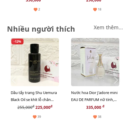
#EX-1
tiện - EX2
2
18
Nhiều người thích
Xem thêm...
-12%
Dầu tẩy trang Shu Uemura
Nước hoa Dior J'adore mini
Black Oil se khít lỗ chân
EAU DE PARFUM nữ tính,
lông, sạch bã nhờn - 50ml
sang trọng - EDP, 5ml.
đ
đ
đ
255,000
225,000
335,000
39
38