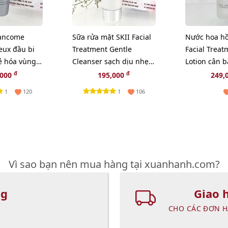
Lancome
Sữa rửa mặt SKII Facial
Nước hoa hồ
eux đầu bi
Treatment Gentle
Facial Treat
ẻ hóa vùng
Cleanser sạch dịu nhẹ
Lotion cân 
làn da - 20g.
cho da, 30m
đ
đ
,000
195,000
249,
1
1
120
106
Vì sao bạn nên mua hàng tại xuanhanh.com?
ng
Giao 
CHO CÁC ĐƠN H