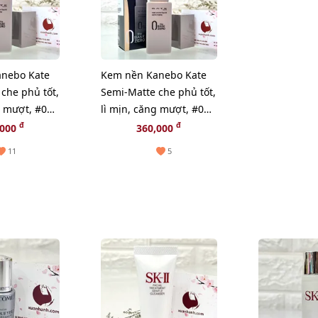
nebo Kate
Kem nền Kanebo Kate
che phủ tốt,
Semi-Matte che phủ tốt,
g mượt, #03
lì mịn, căng mượt, #01
trắng sáng
đ
đ
,000
360,000
11
5