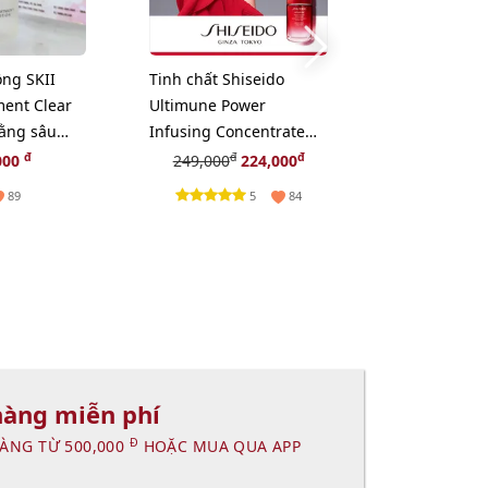
ng SKII
Tinh chất Shiseido
Son dưỡng Di
ment Clear
Ultimune Power
Lip Glow mề
bằng sâu
Infusing Concentrate
tăng sắc môi
l
khôi phục, tái tạo da,
- hồng tự nh
đ
đ
đ
000
249,000
224,000
899,
10ml
5
89
84
hàng miễn phí
Đ
ÀNG TỪ 500,000
HOẶC MUA QUA APP