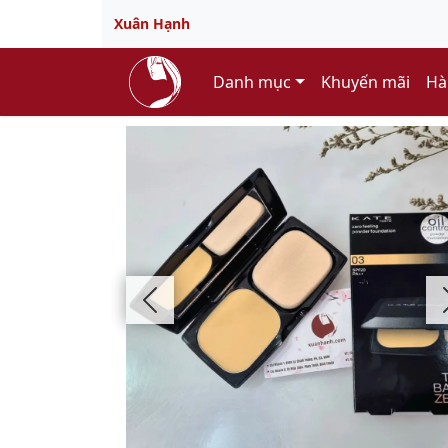
Xuân Hạnh
Danh mục
Khuyến mãi
Hà