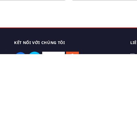
KẾT NỐI VỚI CHÚNG TÔI
LI
0
TẢI APP ĐIỆN THOẠI