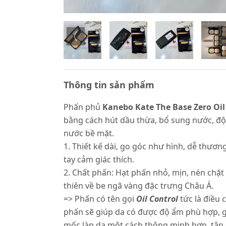
Thông tin sản phẩm
Phấn phủ
Kanebo Kate The Base Zero Oi
bằng cách hút dầu thừa, bổ sung nước, đ
nước bề mặt.
1. Thiết kế dài, go góc như hình, dễ thươ
tay cảm giác thích.
2. Chất phấn: Hạt phấn nhỏ, mịn, nén chặ
thiên về be ngã vàng đặc trưng Châu Á.
=> Phấn có tên gọi
Oil Control
tức là điều
phấn sẽ giúp da có được độ ẩm phù hợp, g
mốc làn da một cách thông minh hơn, tận