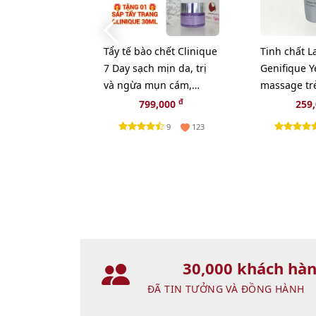
Tẩy tế bào chết Clinique
Tinh chất 
7 Day sạch mịn da, trị
Genifique Y
và ngừa mụn cám,
massage tr
100ml - TẶNG 1 SÁP TẨY
mắt, 5ml.
đ
799,000
259
TRANG CLINIQUE
9
123
30,000 khách hà
ĐÃ TIN TƯỞNG VÀ ĐỒNG HÀNH