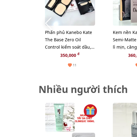
Phấn phủ Kanebo Kate
Kem nền Ka
The Base Zero Oil
Semi-Matte 
Control kiểm soát dầu, lì
lì mịn, căn
mịn, #00 - trắng trong
TB - Sáng
đ
350,000
360
(new)
11
Nhiều người thích