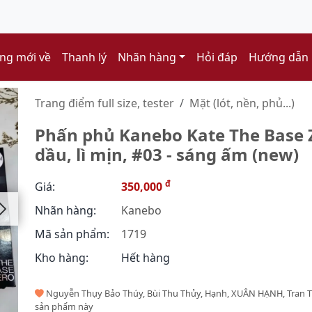
ng mới về
Thanh lý
Nhãn hàng
Hỏi đáp
Hướng dẫn
Trang điểm full size, tester
Mặt (lót, nền, phủ...)
Phấn phủ Kanebo Kate The Base Z
dầu, lì mịn, #03 - sáng ấm (new)
đ
Giá:
350,000
Nhãn hàng:
Kanebo
Mã sản phẩm:
1719
Kho hàng:
Hết hàng
Nguyễn Thụy Bảo Thúy, Bùi Thu Thủy, Hạnh, XUÂN HẠNH, Tran 
sản phẩm này