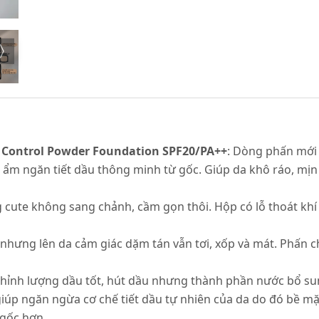
l Control Powder Foundation SPF20/PA++
: Dòng phấn mới
ộ ẩm ngăn tiết dầu thông minh từ gốc. Giúp da khô ráo, m
ng cute không sang chảnh, cầm gọn thôi. Hộp có lỗ thoát kh
t nhưng lên da
cảm giác dặm tán vẫn tơi, xốp và mát. Phấn c
 chỉnh lượng dầu tốt, hút dầu nhưng thành phần nước bổ su
iúp ngăn ngừa cơ chế tiết dầu tự nhiên của da do đó bề m
 gốc hơn.