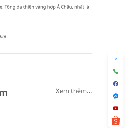
ẹ. Tông da thiên vàng hợp Á Châu, nhất là
hật.
êm
Xem thêm...