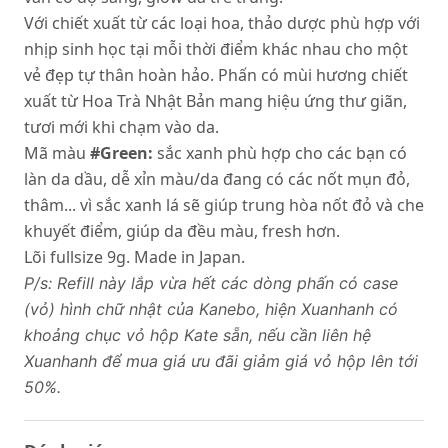
Với chiết xuất từ các loại hoa, thảo dược phù hợp với
nhịp sinh học tại mỗi thời điểm khác nhau cho một
vẻ đẹp tự thân hoàn hảo. Phấn có mùi hương chiết
xuất từ Hoa Trà Nhật Bản mang hiệu ứng thư giãn,
tươi mới khi chạm vào da.
Mã màu
#Green:
sắc xanh phù hợp cho các bạn có
làn da dầu, dễ xỉn màu/da đang có các nốt mụn đỏ,
thâm... vì sắc xanh lá sẽ giúp trung hòa nốt đỏ và che
khuyết điểm, giúp da đều màu, fresh hơn.
Lõi fullsize 9g. Made in Japan.
P/s: Refill này lắp vừa hết các dòng phấn có case
(vỏ) hình chữ nhật của Kanebo, hiện Xuanhanh có
khoảng chục vỏ hộp Kate sẵn, nếu cần liên hệ
Xuanhanh để mua giá ưu đãi giảm giá vỏ hộp lên tới
50%.