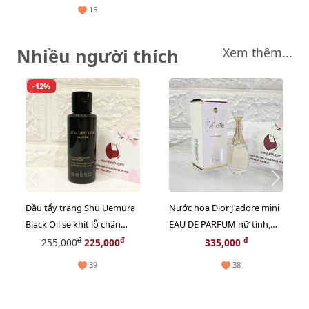
da
15
Nhiều người thích
Xem thêm...
-12%
Dầu tẩy trang Shu Uemura
Nước hoa Dior J'adore mini
Black Oil se khít lỗ chân
EAU DE PARFUM nữ tính,
lông, sạch bã nhờn - 50ml
sang trọng - EDP, 5ml.
đ
đ
đ
255,000
225,000
335,000
39
38