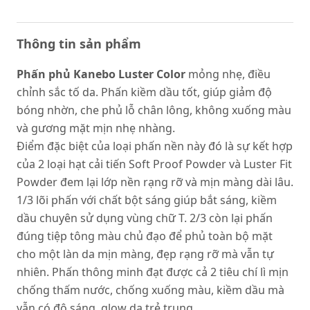
Thông tin sản phẩm
Phấn phủ Kanebo Luster Color
mỏng nhẹ, điều
chỉnh sắc tố da. Phấn kiềm dầu tốt, giúp giảm độ
bóng nhờn, che phủ lỗ chân lông, không xuống màu
và gương mặt mịn nhẹ nhàng.
Điểm đặc biệt của loại phấn nền này đó là sự kết hợp
của 2 loại hạt cải tiến Soft Proof Powder và Luster Fit
Powder đem lại lớp nền rạng rỡ và mịn màng dài lâu.
1/3 lõi phấn với chất bột sáng giúp bắt sáng, kiềm
dầu chuyên sử dụng vùng chữ T. 2/3 còn lại phấn
đúng tiệp tông màu chủ đạo để phủ toàn bộ mặt
cho một làn da mịn màng, đẹp rạng rỡ mà vẫn tự
nhiên. Phấn thông minh đạt được cả 2 tiêu chí lì mịn
chống thấm nước, chống xuống màu, kiềm dầu mà
vẫn có độ sáng, glow da trẻ trung.