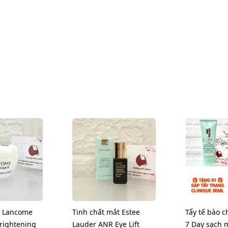
 Lancome
Tinh chất mắt Estee
Tẩy tế bào c
Brightening
Lauder ANR Eye Lift
7 Day sạch m