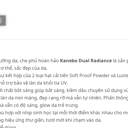
 dưỡng da, che phủ hoàn hảo
Kanebo Dual Radiance
là sản 
cơ thể, sắc đẹp của da.
sự kết hợp của 2 loại hạt cải tiến Soft Proof Powder và Lust
ỗ trợ bảo vệ làn da khỏi tia UV.
 với chất bột sáng giúp bắt sáng, kiềm dầu chuyên sử dụng v
àn da mịn màng, đẹp rạng rỡ mà vẫn tự nhiên. Phấn thông m
 vẫn có độ sáng, glow da trẻ trung.
 phù hợp với nhịp sinh học tại mỗi thời điểm khác nhau cho 
g hiệu ứng thư giãn, tươi mới khi chạm vào da.
dễ dùng.