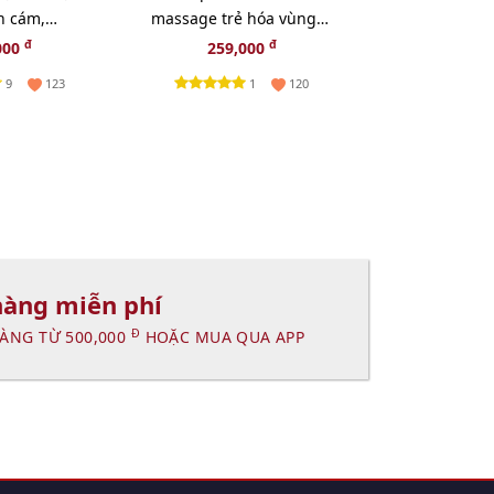
n cám,
massage trẻ hóa vùng
Cleanser sạc
G 1 SÁP TẨY
mắt, 5ml.
làn da - 20g.
đ
đ
đ
000
259,000
195,000
1
IQUE
9
1
123
120
hàng miễn phí
Đ
ÀNG TỪ 500,000
HOẶC MUA QUA APP