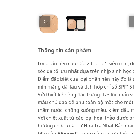
Thông tin sản phẩm
Lõi phấn nền cao cấp 2 trong 1 siêu mịn,
sóc da tối ưu nhất dựa trên nhịp sinh học 
Điểm đặc biệt của loại phấn nền này đó là 
mịn màng dài lâu và tích hợp chỉ số SPF15 h
Với thiết kế riêng đăc trưng: 1/3 lõi phấn
màu chủ đạo để phủ toàn bộ mặt cho một l
thấm nước, chống xuống màu, kiềm dầu mà
Với chiết xuất từ các loại hoa, thảo dược
hương chiết xuất từ Hoa Trà Nhật Bản man
Mã màu
#Beige C:
tone màu da tự nhiên, 