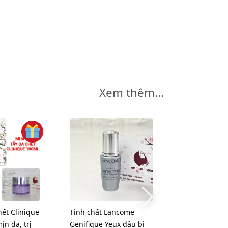
Xem thêm...
-5%
hết Clinique
Tinh chất Lancome
Sữa rửa mặt S
ịn da, trị
Genifique Yeux đầu bi
Treatment Ge