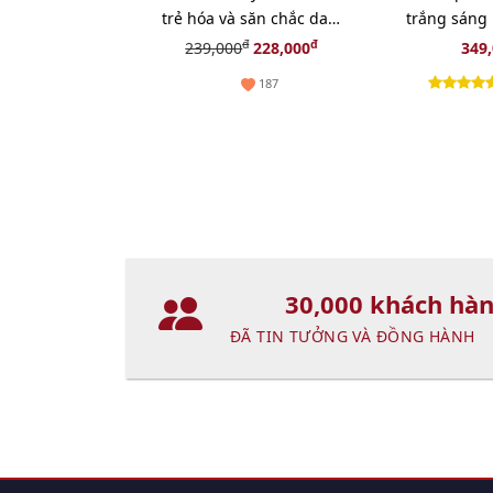
trẻ hóa và săn chắc da
trắng sáng
vùng mắt - 2.5g
se mịn, 15m
đ
đ
239,000
228,000
349
187
30,000 khách hà
ĐÃ TIN TƯỞNG VÀ ĐỒNG HÀNH