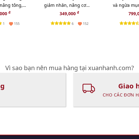
 nâng tông,
giảm nhăn, nâng cơ
và ngừa mụ
l
mắt chuyên sâu, 5ml
100ml - TẶN
đ
đ
,000
349,000
799,
(New)
TRANG CLIN
1
6
155
152
Vì sao bạn nên mua hàng tại xuanhanh.com?
ng
Giao 
CHO CÁC ĐƠN H