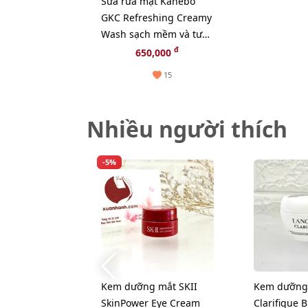
Sữa rửa mặt Kanebo
GKC Refreshing Creamy
Wash sạch mềm và tươi
mới làn da
đ
650,000
15
Nhiều người thích
-5%
Kem dưỡng mắt SKII
Kem dưỡng
SkinPower Eye Cream
Clarifique 