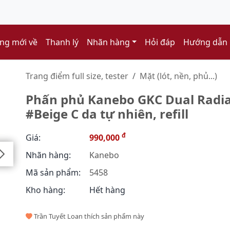
ng mới về
Thanh lý
Nhãn hàng
Hỏi đáp
Hướng dẫn
Trang điểm full size, tester
Mặt (lót, nền, phủ...)
Phấn phủ Kanebo GKC Dual Radian
#Beige C da tự nhiên, refill
đ
Giá:
990,000
Nhãn hàng:
Kanebo
Mã sản phẩm:
5458
Kho hàng:
Hết hàng
Trần Tuyết Loan thích sản phẩm này