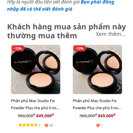
Hãy là người đầu tiên viết đánh giá
Bạn phải đăng
nhập để có thể viết đánh giá
Khách hàng mua sản phẩm này
thường mua thêm
Xem thêm...
-12%
-12%
Phấn phủ Mac Studio Fix
Phấn phủ Mac Studio Fix
Powder Plus che phủ lì mịn,
Powder Plus che phủ lì mịn,
kiềm dầu, #NC10 trắng
kiềm dầu, #NC15 sáng
đ
đ
đ
đ
960,000
849,000
960,000
849,000
sáng (New)
beige (New)
2
20
1