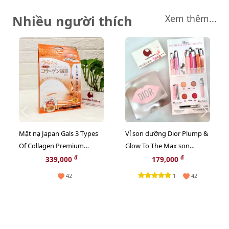
Nhiều người thích
Xem thêm...
Mặt nạ Japan Gals 3 Types
Vỉ son dưỡng Dior Plump &
Of Collagen Premium
Glow To The Max son
chống lão hóa, săn chắc da,
dưỡng ẩm tăng sắc cho
đ
đ
339,000
179,000
20pcs - TẶNG 1 CHAI TONER
môi 2in1
1
42
42
NGẪU NHIÊN