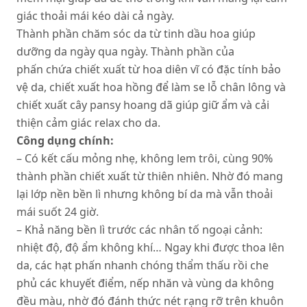
giác thoải mái kéo dài cả ngày.
Thành phần chăm sóc da từ tinh dầu hoa giúp
dưỡng da ngày qua ngày. Thành phần của
phấn chứa chiết xuất từ ​​hoa diên vĩ có đặc tính bảo
vệ da, chiết xuất hoa hồng để làm se lỗ chân lông và
chiết xuất cây pansy hoang dã giúp giữ ẩm và cải
thiện cảm giác relax cho da.
Công dụng chính:
– Có kết cấu mỏng nhẹ, không lem trôi, cùng 90%
thành phần chiết xuất từ thiên nhiên. Nhờ đó mang
lại lớp nền bền lì nhưng không bí da mà vẫn thoải
mái suốt 24 giờ.
– Khả năng bền lì trước các nhân tố ngoại cảnh:
nhiệt độ, độ ẩm không khí… Ngay khi được thoa lên
da, các hạt phấn nhanh chóng thẩm thấu rồi che
phủ các khuyết điểm, nếp nhăn và vùng da không
đều màu, nhờ đó đánh thức nét rạng rỡ trên khuôn