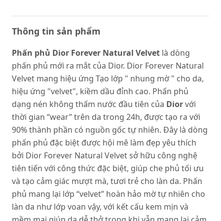
Thông tin sản phẩm
Phấn phủ Dior Forever Natural Velvet
là dòng
phấn phủ mới ra mắt của Dior. Dior Forever Natural
Velvet mang hiệu ứng Tạo lớp " nhung mờ " cho da,
hiệu ứng "velvet", kiềm dầu đỉnh cao. Phấn phủ
dạng nén không thấm nước đầu tiên của
Dior
với
thời gian “wear” trên da trong 24h, được tạo ra với
90% thành phần có nguồn gốc tự nhiên. Đây là dòng
phấn phủ đặc biệt được hội mê làm đẹp yêu thích
bởi Dior Forever Natural Velvet sở hữu công nghệ
tiên tiến với công thức đặc biệt, giúp che phủ tối ưu
và tạo cảm giác mượt mà, tươi trẻ cho làn da. Phấn
phủ mang lại lớp “velvet” hoàn hảo mờ tự nhiên cho
làn da như lớp voan vậy, với kết cấu kem mịn và
mềm mại giúp da dễ thở trong khi vẫn mang lại cảm