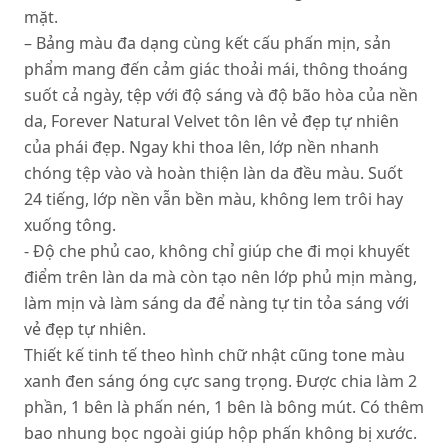
mặt.
– Bảng màu đa dạng cùng kết cấu phấn mịn, sản
phẩm mang đến cảm giác thoải mái, thông thoáng
suốt cả ngày, tệp với độ sáng và độ bão hòa của nền
da, Forever Natural Velvet tôn lên vẻ đẹp tự nhiên
của phái đẹp. Ngay khi thoa lên, lớp nền nhanh
chóng tệp vào và hoàn thiện làn da đều màu. Suốt
24 tiếng, lớp nền vẫn bền màu, không lem trôi hay
xuống tông.
- Độ che phủ cao, không chỉ giúp che đi mọi khuyết
điểm trên làn da mà còn tạo nên lớp phủ mịn màng,
làm mịn và làm sáng da để nàng tự tin tỏa sáng với
vẻ đẹp tự nhiên.
Thiết kế tinh tế theo hình chữ nhật cũng tone màu
xanh đen sáng óng cực sang trọng. Được chia làm 2
phần, 1 bên là phấn nén, 1 bên là bông mút. Có thêm
bao nhung bọc ngoài giúp hộp phấn không bị xước.