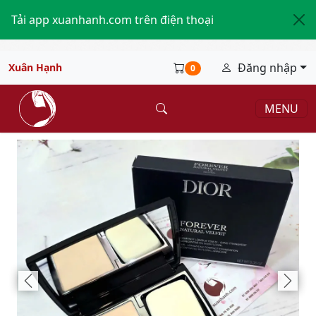
Tải app xuanhanh.com trên điện thoại
Đăng nhập
Xuân Hạnh
0
MENU