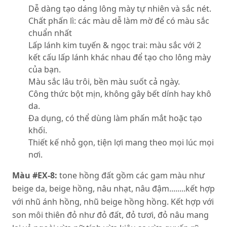
Dễ dàng tạo dáng lông mày tự nhiên và sắc nét.
Chất phấn lì: các màu dễ làm mờ để có màu sắc
chuẩn nhất
Lấp lánh kim tuyến & ngọc trai: màu sắc với 2
kết cấu lấp lánh khác nhau để tạo cho lông mày
của bạn.
Màu sắc lâu trôi, bền màu suốt cả ngày.
Công thức bột mịn, không gây bết dính hay khô
da.
Đa dụng, có thể dùng làm phấn mắt hoặc tạo
khối.
Thiết kế nhỏ gọn, tiện lợi mang theo mọi lúc mọi
nơi.
Màu #EX-8:
tone hồng đất gồm các gam màu như
beige da, beige hồng, nâu nhạt, nâu đậm........kết hợp
với nhũ ánh hồng, nhũ beige hồng hồng. Kết hợp với
son môi thiên đỏ như đỏ đất, đỏ tươi, đỏ nâu mang