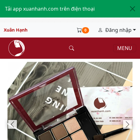
Tải app xuanhanh.com trên điện thoại
Đăng nhập
Xuân Hạnh
0
MENU