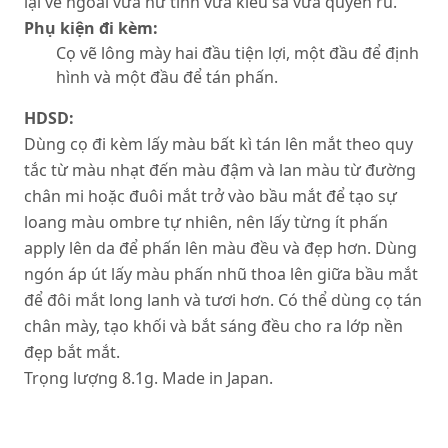
lại vẻ ngoài vừa nữ tính vừa kiêu sa vừa quyến rũ.
Phụ kiện đi kèm:
Cọ vẽ lông mày hai đầu tiện lợi, một đầu để định
hình và một đầu để tán phấn.
HDSD:
Dùng cọ đi kèm lấy màu bất kì tán lên mắt theo quy
tắc từ màu nhạt đến màu đậm và lan màu từ đường
chân mi hoặc đuôi mắt trở vào bầu mắt để tạo sự
loang màu ombre tự nhiên, nên lấy từng ít phấn
apply lên da để phấn lên màu đều và đẹp hơn. Dùng
ngón áp út lấy màu phấn nhũ thoa lên giữa bầu mắt
để đôi mắt long lanh và tươi hơn. Có thể dùng cọ tán
chân mày, tạo khối và bắt sáng đều cho ra lớp nền
đẹp bắt mắt.
Trọng lượng 8.1g. Made in Japan.