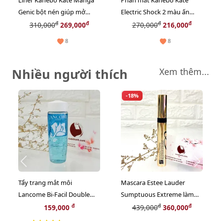
Liner Kanebo Kate Manga
Phấn mắt Kanebo Kate
Genic bột nén giúp mở
Electric Shock 2 màu ấn
rộng góc mắt to tròn, long
tượng #OR2 - cam nâu đất
đ
đ
đ
đ
310,000
269,000
270,000
216,000
lanh
8
8
Nhiều người thích
Xem thêm...
-18%
Tẩy trang mắt môi
Mascara Estee Lauder
Lancome Bi-Facil Double
Sumptuous Extreme làm
Action Eye sạch sâu và dịu
dày, dài và siêu cong,
đ
đ
đ
159,000
439,000
360,000
nhẹ, 30ml
fullsize