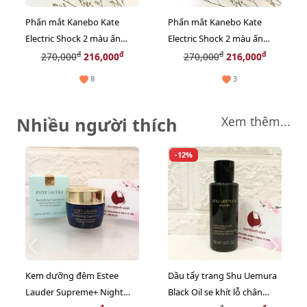
Phấn mắt Kanebo Kate
Phấn mắt Kanebo Kate
Electric Shock 2 màu ấn
Electric Shock 2 màu ấn
tượng #OR2 - cam nâu đất
tượng #OR1 - hồng nude
đ
đ
đ
đ
270,000
216,000
270,000
216,000
8
3
Nhiều người thích
Xem thêm...
-12%
Kem dưỡng đêm Estee
Dầu tẩy trang Shu Uemura
Lauder Supreme+ Night
Black Oil se khít lỗ chân