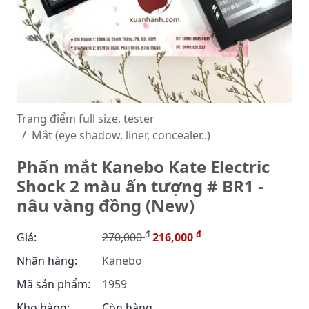
Trang điểm full size, tester
Mắt (eye shadow, liner, concealer..)
Phấn mắt Kanebo Kate Electric
Shock 2 màu ấn tượng # BR1 -
nâu vàng đồng (New)
đ
đ
Giá:
270,000
216,000
Nhãn hàng:
Kanebo
Mã sản phẩm:
1959
Kho hàng:
Còn hàng