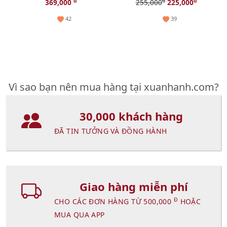
phục hồi và tăng sinh
lông, sạch bã nhờn - 50ml
đ
đ
đ
369,000
255,000
225,000
Collagen, 15ml (New)
42
39
Vì sao bạn nên mua hàng tại xuanhanh.com?
30,000 khách hàng
ĐÃ TIN TƯỞNG VÀ ĐỒNG HÀNH
Giao hàng miễn phí
Đ
CHO CÁC ĐƠN HÀNG TỪ 500,000
HOẶC
MUA QUA APP