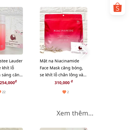
stee Lauder
Mặt nạ Niacinamide
 khít lỗ
Face Mask căng bóng,
à sáng căng
se khít lỗ chân lông và
sáng mịn da - 30pcs
đ
đ
254,000
310,000
(NEW)
22
2
Xem thêm...