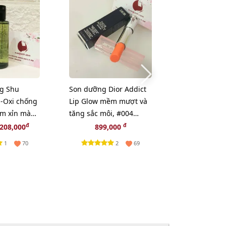
ng Shu
Son dưỡng Dior Addict
Dầu gội Bioti
-Oxi chống
Lip Glow mềm mượt và
Collagen Sh
ảm xỉn màu
tăng sắc môi, #004
giảm gãy rụ
Coral - cam tự nhiên
mượt, bồng 
đ
đ
208,000
899,000
245,
(New)
385ml
1
2
70
69