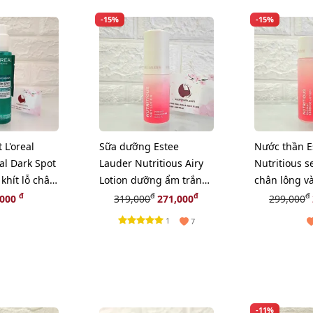
-15%
-15%
 L'oreal
Sữa dưỡng Estee
Nước thần E
al Dark Spot
Lauder Nutritious Airy
Nutritious se
 khít lỗ chân
Lotion dưỡng ẩm trắng
chân lông v
sáng, căng mịn da,
mịn, 30ml
đ
đ
đ
đ
,000
319,000
271,000
299,000
30ml
1
7
-11%