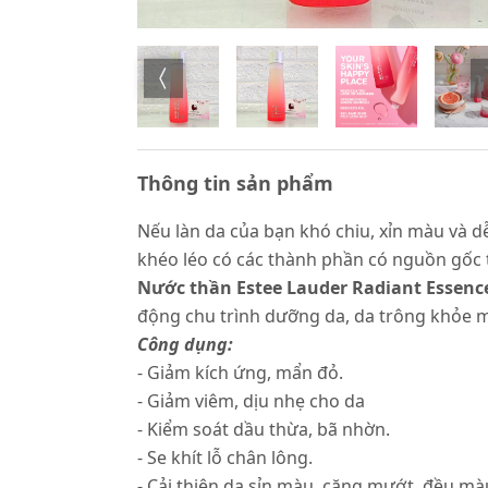
Thông tin sản phẩm
Nếu làn da của bạn khó chiu, xỉn màu và d
khéo léo có các thành phần có nguồn gốc
Nước thần Estee Lauder Radiant Essenc
động chu trình dưỡng da, da trông khỏe m
Công dụng:
- Giảm kích ứng, mẩn đỏ.
- Giảm viêm, dịu nhẹ cho da
- Kiểm soát dầu thừa, bã nhờn.
- Se khít lỗ chân lông.
- Cải thiện da sỉn màu, căng mướt, đều mà