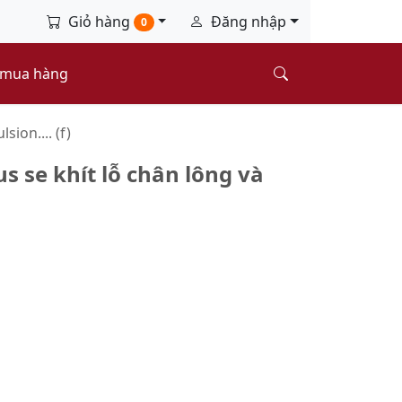
Giỏ hàng
Đăng nhập
0
 mua hàng
ion.... (f)
s se khít lỗ chân lông và