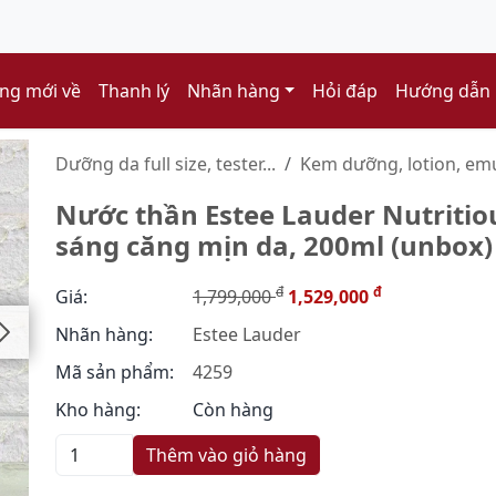
ng mới về
Thanh lý
Nhãn hàng
Hỏi đáp
Hướng dẫn
Dưỡng da full size, tester...
Kem dưỡng, lotion, emuls
Nước thần Estee Lauder Nutritiou
sáng căng mịn da, 200ml (unbox)
đ
đ
Giá:
1,799,000
1,529,000
Nhãn hàng:
Estee Lauder
Mã sản phẩm:
4259
Kho hàng:
Còn hàng
Thêm vào giỏ hàng