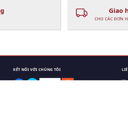
ng
Giao 
CHO CÁC ĐƠN H
KẾT NỐI VỚI CHÚNG TÔI
LI
0
TẢI APP ĐIỆN THOẠI