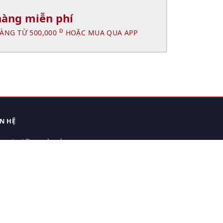
hàng miễn phí
Đ
ÀNG TỪ 500,000
HOẶC MUA QUA APP
ÊN HỆ
contact@xuanhanh.vn
914.533.910 - 0909.126.537