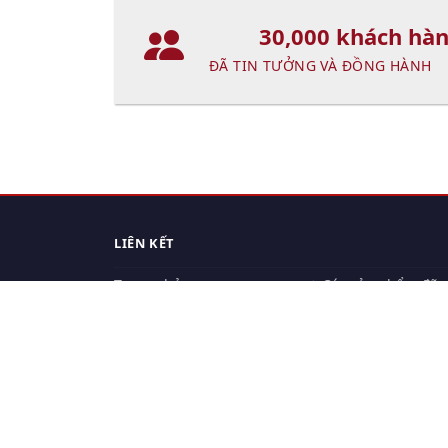
30,000 khách hà
ĐÃ TIN TƯỞNG VÀ ĐỒNG HÀNH
LIÊN KẾT
Trang chủ
Các sản phẩm đã
xem.
Cách thức chuyển hàng
Chính sách đổi trả
Chính sách riêng tư
Điều khoản sử dụng
Hỏi đáp