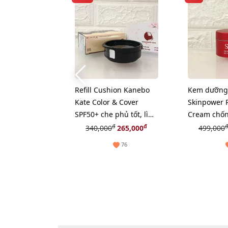
Refill Cushion Kanebo
Kem dưỡng 
Kate Color & Cover
Skinpower 
SPF50+ che phủ tốt, lì
Cream chốn
mịn, #05 sáng tự nhiên.
phục hồi n
đ
đ
đ
340,000
265,000
499,000
da, 15g (Ne
76