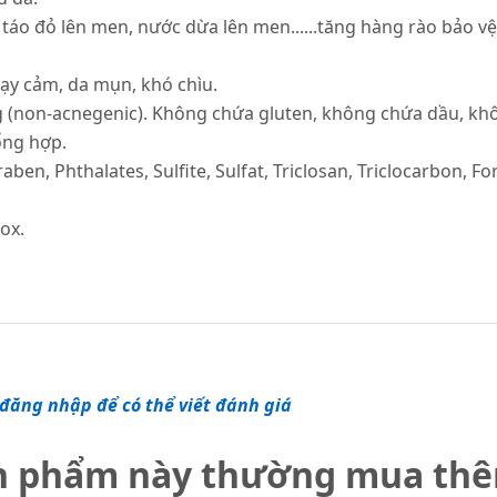
 táo đỏ lên men, nước dừa lên men......tăng hàng rào bảo v
hạy cảm, da mụn, khó chìu.
g (non-acnegenic). Không chứa gluten, không chứa dầu, k
ổng hợp.
en, Phthalates, Sulfite, Sulfat, Triclosan, Triclocarbon, F
ox.
đăng nhập để có thể viết đánh giá
n phẩm này thường mua th