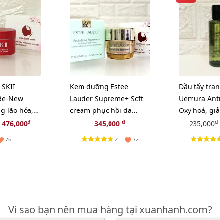
SKII
Kem dưỡng Estee
Dầu tẩy tra
Re-New
Lauder Supreme+ Soft
Uemura Anti
g lão hóa,
cream phục hồi da
Oxy hoá, gi
uôi dưỡng
chuyên sâu, 15ml
da - 50ml
đ
đ
đ
476,000
345,000
235,000
w)
2
76
72
Vì sao bạn nên mua hàng tại xuanhanh.com?