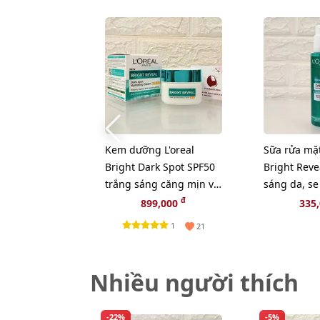
Kem dưỡng L'oreal
Sữa rửa mặt
Bright Dark Spot SPF50
Bright Reve
trắng sáng căng mịn và
sáng da, se
bảo vệ làn da, 50ml
lông, 150ml
đ
899,000
335
1
21
Nhiều người thích
-22%
-5%