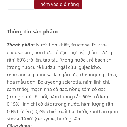
Thêm vào giỏ hàng
Thông tin sản phẩm
Thành phần:
Nước tinh khiết, fructose, fructo-
oligosacarit, hỗn hợp cô đặc thực vật [hàm lượng
rắn] 60% trở lên, táo tàu (trong nước), rễ bạch chỉ
(trong nước), rễ kudzu, ngải cứu, gujeolcho,
rehmannia glutinosa, lá ngải cứu, cheongung , thìa,
hoa mẫu đơn, Bokryeong sclerotia, nấm linh chi,
cam thảo], mạch nha cô đặc, hồng sâm cô đặc
(trong nước, 6 tuổi, hàm lượng rắn 60% trở lên)
0,15%, linh chi cô đặc (trong nước, hàm lượng rắn
60% trở lên ) 0,2%, chiết xuất hạt bưởi, xanthan gum,
stevia đã xử lý enzyme, hương sâm.
Công dụng: