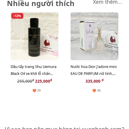
Nhiều người thích
Xem thêm...
-12%
Dầu tẩy trang Shu Uemura
Nước hoa Dior J'adore mini
Black Oil se khít lỗ chân
EAU DE PARFUM nữ tính,
lông, sạch bã nhờn - 50ml
sang trọng - EDP, 5ml.
đ
đ
đ
255,000
225,000
335,000
39
38