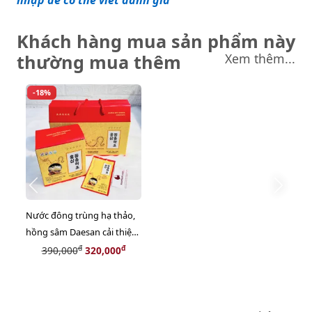
nhập để có thể viết đánh giá
Khách hàng mua sản phẩm này
thường mua thêm
Xem thêm...
-18%
Nước đông trùng hạ thảo,
hồng sâm Daesan cải thiện
giấc ngủ, tăng sinh lực, 20
đ
đ
390,000
320,000
gói x 70ml