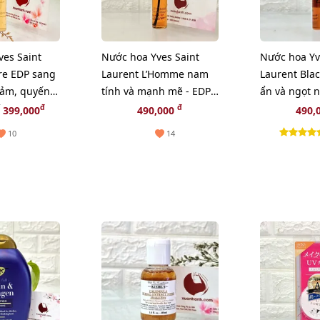
es Saint
Nước hoa Yves Saint
Nước hoa Yv
re EDP sang
Laurent L’Homme nam
Laurent Bla
cảm, quyến
tính và mạnh mẽ - EDP,
ẩn và ngọt 
10ml dạng xịt (New)
10ml, dạng x
đ
đ
399,000
490,000
490,
10
14