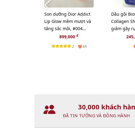
Son dưỡng Dior Addict
Dầu gội Bio
Lip Glow mềm mượt và
Collagen S
tăng sắc môi, #004
giảm gãy r
Coral - cam tự nhiên
mượt, bồng
đ
899,000
245
(New)
385ml
2
69
30,000 khách hà
ĐÃ TIN TƯỞNG VÀ ĐỒNG HÀNH