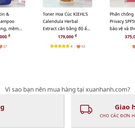
tin &
Toner Hoa Cúc KIEHL'S
Phấn chống
hampoo
Calendula Herbal
Privacy SPF
ụng, mềm
Extract cân bằng độ ẩm
bảo vệ và t
 bềnh -
và sạch sâu - 40ml
đẹp da (New
đ
đ
,000
179,000
375,
4
57
53
Vì sao bạn nên mua hàng tại xuanhanh.com?
ng
Giao 
CHO CÁC ĐƠN H