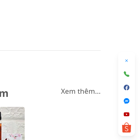
êm
Xem thêm...