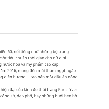
niên 60, nổi tiếng nhờ những bộ trang
một tiêu chuẩn thời gian cho nữ giới.
òng nước hoa và mỹ phẩm cao cấp.
o năm 2016, mang đến mùi thơm ngọt ngào
long diên hương,… tạo nên một dấu ấn nồng
iện đại của kinh đô thời trang Paris. Yves
m công sở, dạo phố, hay những buổi hẹn hò