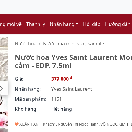
ng mới về
Thanh lý
Nhãn hàng
Hỏi đáp
Hướng dẫn
Nước hoa
Nước hoa mini size, sample
Nước hoa Yves Saint Laurent Mon
cảm - EDP, 7.5ml
đ
Giá:
379,000
Nhãn hàng:
Yves Saint Laurent
Mã sản phẩm:
1151
Kho hàng:
Hết hàng
XUÂN HẠNH, Khách1, Nguyễn Thị Ngọc Hạnh, VÕ NGỌC KIM THI, 