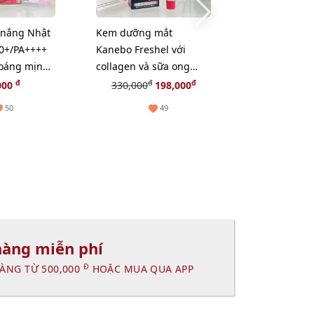
 nắng Nhật
Kem dưỡng mắt
Kem dưỡng 
50+/PA++++
Kanebo Freshel với
nắng Kanebo 
hoáng mịn
collagen và sữa ong
Day SPF50 2i
)
chúa thiên nhiên - 25g
tông trắng h
đ
đ
đ
000
330,000
198,000
1,650
50
49
hàng miễn phí
Đ
ÀNG TỪ 500,000
HOẶC MUA QUA APP