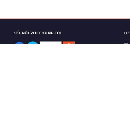
KẾT NỐI VỚI CHÚNG TÔI
LI
0
TẢI APP ĐIỆN THOẠI