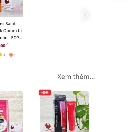
es Saint
ck Opium bí
ngào - EDP
ịt
đ
000
3
1
Xem thêm...
-40%