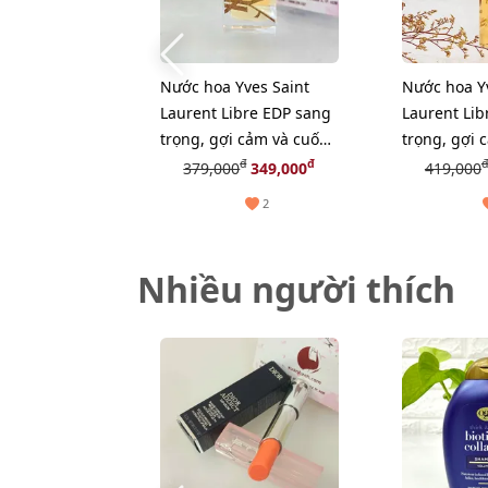
Nước hoa Yves Saint
Nước hoa Yv
Laurent Libre EDP sang
Laurent Lib
trọng, gợi cảm và cuốn
trọng, gợi 
hút - 7.5ml
rũ - 10ml
đ
đ
đ
379,000
349,000
419,000
2
Nhiều người thích