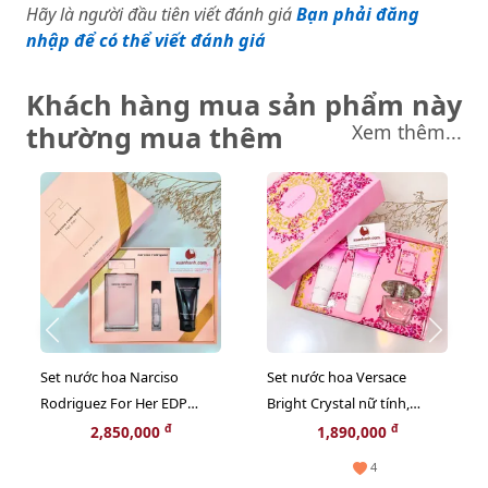
Hãy là người đầu tiên viết đánh giá
Bạn phải đăng
nhập để có thể viết đánh giá
Khách hàng mua sản phẩm này
thường mua thêm
Xem thêm...
Set nước hoa Narciso
Set nước hoa Versace
Rodriguez For Her EDP
Bright Crystal nữ tính,
sang trọng, quyến rũ và nữ
quyến rũ và thanh khiết -
đ
đ
2,850,000
1,890,000
tính (HOT HIT)
4sp (New)
4