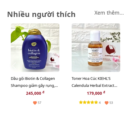
Nhiều người thích
Xem thêm...
Dầu gội Biotin & Collagen
Toner Hoa Cúc KIEHL'S
Shampoo giảm gãy rụng,
Calendula Herbal Extract
mềm mượt, bồng bềnh -
cân bằng độ ẩm và sạch
đ
đ
245,000
179,000
385ml
sâu - 40ml
4
57
53