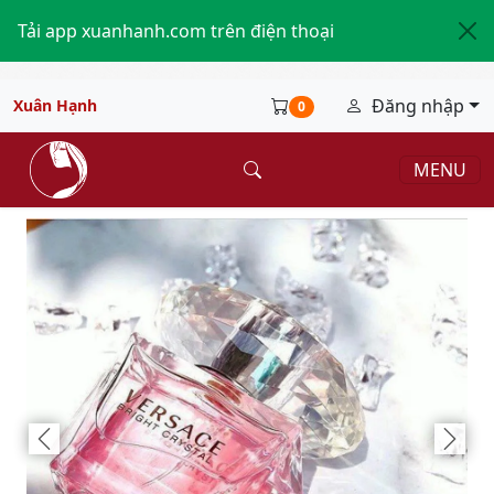
Tải app xuanhanh.com trên điện thoại
Đăng nhập
Xuân Hạnh
0
MENU