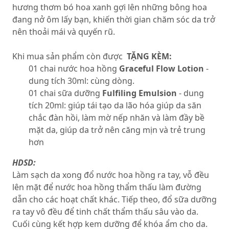
hương thơm bó hoa xanh gợi lên những bông hoa
đang nở ôm lấy bạn, khiến thời gian chăm sóc da trở
nên thoải mái và quyến rũ.
Khi mua sản phẩm còn được
TẶNG KÈM:
01 chai nước hoa hồng
Graceful Flow Lotion
-
dung tích 30ml: cùng dòng.
01 chai sữa dưỡng
Fulfiling Emulsion
- dung
tích 20ml: giúp tái tạo da lão hóa giúp da săn
chắc đàn hồi, làm mờ nếp nhăn và làm đầy bề
mặt da, giúp da trở nên căng mịn và trẻ trung
hơn
HDSD:
Làm sạch da xong đổ nước hoa hồng ra tay, vỗ đều
lên mặt để nước hoa hồng thẩm thấu làm đường
dẫn cho các hoạt chất khác. Tiếp theo, đổ sữa dưỡng
ra tay vô đều để tinh chất thẩm thấu sâu vào da.
Cuối cùng kết hợp kem dưỡng để khóa ẩm cho da.