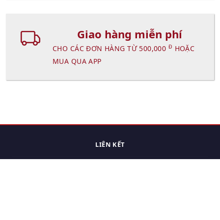
Giao hàng miễn phí
Đ
CHO CÁC ĐƠN HÀNG TỪ 500,000
HOẶC
MUA QUA APP
LIÊN KẾT
Trang chủ
Các sản phẩm đã xem.
Cách thức chuyển hàng
Chính sách đổi trả
Chính sách riêng tư