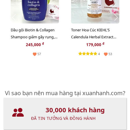
Dầu gội Biotin & Collagen
Toner Hoa Cúc KIEHL'S
Shampoo giảm gãy rụng,
Calendula Herbal Extract
mềm mượt, bồng bềnh -
cân bằng độ ẩm và sạch
đ
đ
245,000
179,000
385ml
sâu - 40ml
4
57
53
Vì sao bạn nên mua hàng tại xuanhanh.com?
30,000 khách hàng
ĐÃ TIN TƯỞNG VÀ ĐỒNG HÀNH