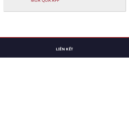
MUA QUA APP
LIÊN KẾT
Trang chủ
Các sản phẩm đã xem.
Cách thức chuyển hàng
Chính sách đổi trả
Chính sách riêng tư
Điều khoản sử dụng
Hỏi đáp
Hướng dẫn mua hàng
Liên hệ