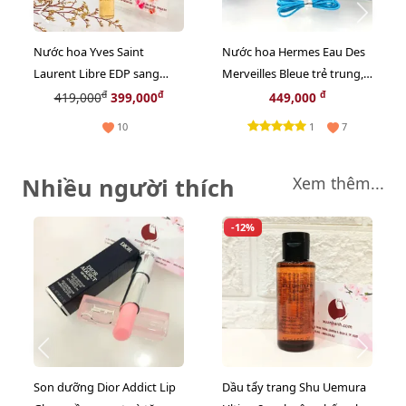
Nước hoa Yves Saint
Nước hoa Hermes Eau Des
Laurent Libre EDP sang
Merveilles Bleue trẻ trung,
trọng, gợi cảm, quyến rũ -
tươi mát - EDT, 7.5ml
đ
đ
đ
419,000
399,000
449,000
10ml
1
10
7
Nhiều người thích
Xem thêm...
-12%
Son dưỡng Dior Addict Lip
Dầu tẩy trang Shu Uemura