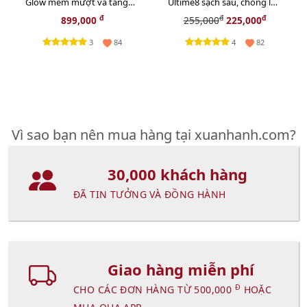
Glow mềm mượt và tăng
Ultime8 sạch sâu, chống lão
sắc môi, #001 Pink - hồng
hóa cao cấp nhất - 50ml
đ
đ
đ
899,000
255,000
225,000
tự nhiên (New)
3
4
84
82
Vì sao bạn nên mua hàng tại xuanhanh.com?
30,000 khách hàng
ĐÃ TIN TƯỞNG VÀ ĐỒNG HÀNH
Giao hàng miễn phí
Đ
CHO CÁC ĐƠN HÀNG TỪ 500,000
HOẶC