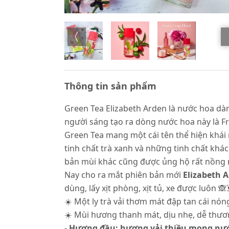
Thông tin sản phẩm
Green Tea Elizabeth Arden là nước hoa dà
người sáng tạo ra dòng nước hoa này là Fr
Green Tea mang một cái tên thể hiện khái 
tinh chất trà xanh và những tinh chất khác
bản mùi khác cũng được ủng hộ rất nồng n
Nay cho ra mắt phiên bản mới
Elizabeth A
dùng, lấy xịt phòng, xịt tủ, xe được luôn 
☀️ Một ly trà vải thơm mát đập tan cái nón
☀️ Mùi hương thanh mát, dịu nhẹ, dễ thư
- Hương đầu: hương vải thiều mọng nư