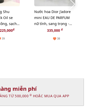
ng Shu
Nước hoa Dior J'adore
Serum L'oreal
k Oil se
mini EAU DE PARFUM
Revel Niacin
 lông, sạch
nữ tính, sang trọng -
Spot trắng r
0ml
EDP, 5ml.
giảm sạm ná
đ
đ
225,000
335,000
859,
(Hot)
39
38
hàng miễn phí
Đ
ÀNG TỪ 500,000
HOẶC MUA QUA APP