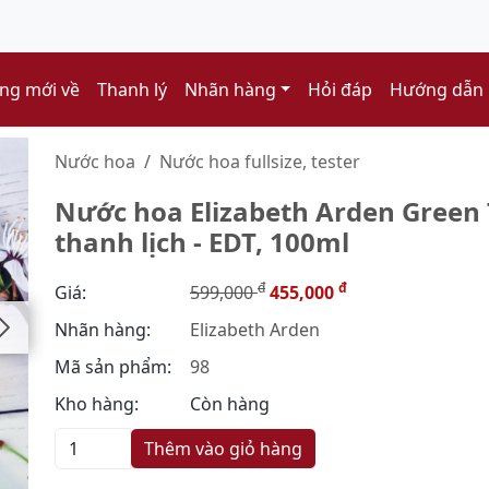
ng mới về
Thanh lý
Nhãn hàng
Hỏi đáp
Hướng dẫn
Nước hoa
Nước hoa fullsize, tester
Nước hoa Elizabeth Arden Green 
thanh lịch - EDT, 100ml
đ
đ
Giá:
599,000
455,000
Nhãn hàng:
Elizabeth Arden
Mã sản phẩm:
98
Kho hàng:
Còn hàng
Thêm vào giỏ hàng