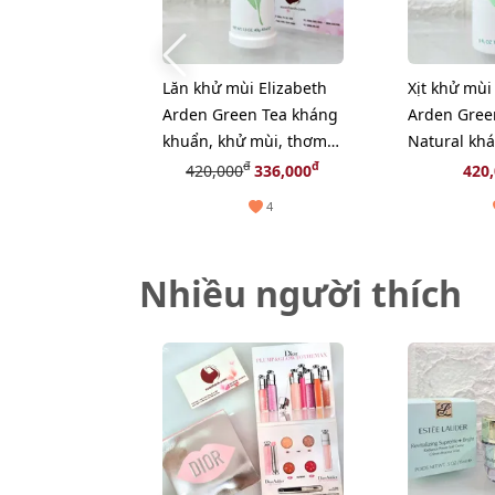
Lăn khử mùi Elizabeth
Xịt khử mùi
Arden Green Tea kháng
Arden Gree
khuẩn, khử mùi, thơm
Natural kh
mát, 40ml
thơm mát, 
đ
đ
420,000
336,000
420
4
Nhiều người thích