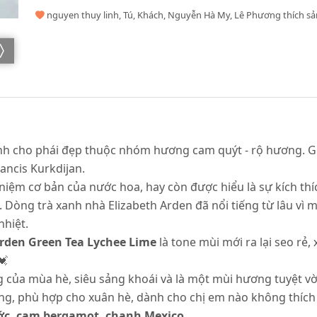
nguyen thuy linh, Tú, Khách, Nguyễn Hà My, Lê Phương thích s
nh cho phái đẹp thuộc nhóm hương cam quýt - rộ hương. Gr
ancis Kurkdijan.
niệm cơ bản của nước hoa, hay còn được hiểu là sự kích thí
. Dòng trà xanh nhà Elizabeth Arden đã nổi tiếng từ lâu vì m
hiệt.
rden Green Tea Lychee Lime
là tone mùi mới ra lại seo rẻ,
💓
g của mùa hè, siêu sảng khoái và là một mùi hương tuyệt vời
ơng, phù hợp cho xuân hè, dành cho chị em nào không thíc
ớc, cam bergamot, chanh Mexico