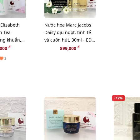
 Elizabeth
Nước hoa Marc Jacobs
n Tea
Daisy dịu ngọt, tinh tế
áng khuẩn,
và cuốn hút, 30ml - EDT
150ml
(New)
đ
đ
,000
899,000
2
-12%