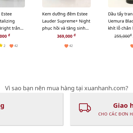
Estee
Kem dưỡng đêm Estee
Dầu tẩy tra
talizing
Lauder Supreme+ Night
Uemura Blac
right trắng
phục hồi và tăng sinh
khít lỗ chân
n diện, 15ml
Collagen, 15ml (New)
bã nhờn - 5
đ
đ
đ
,000
369,000
255,000
2
42
42
Vì sao bạn nên mua hàng tại xuanhanh.com?
ng
Giao 
CHO CÁC ĐƠN H