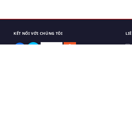
KẾT NỐI VỚI CHÚNG TÔI
LI
0
TẢI APP ĐIỆN THOẠI