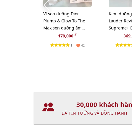
Vỉ son dưỡng Dior
Kem dưỡng 
Plump & Glow To The
Lauder Revi
Max son dưỡng ẩm
Supreme+ B
tăng sắc cho môi 2in1
sáng da toà
đ
179,000
369
1
42
30,000 khách hà
ĐÃ TIN TƯỞNG VÀ ĐỒNG HÀNH