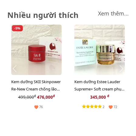
Nhiều người thích
Xem thêm...
-5%
Kem dưỡng SKII Skinpower
Kem dưỡng Estee Lauder
Re-New Cream chống lão
Supreme+ Soft cream phục
hóa, phục hồi nuôi dưỡng
hồi da chuyên sâu, 15ml
đ
đ
đ
499,000
476,000
345,000
da, 15g (New)
2
76
72