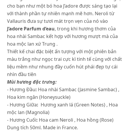
cho bạn như một bó hoa J’adore được sáng tạo lại
với thành phần tự nhiên mạnh mẽ hơn. Neroli từ
Vallauris đưa sự tươi mát trọn vẹn của nó vào
J’adore Parfum d’eau
, trong khi hương thơm của
hoa nhài Sambac kết hợp với hương mượt mà của
hoa mộc lan xứ Trung .
Thiết kế chai đặc biệt ấn tượng với một phiên bản
màu trắng như ngọc trai cực kì tinh tế cùng với chất
liệu mềm như nhung đầy cuốn hút phái đẹp tự cái
nhìn đầu tiên
Mùi hương đặc trưng:
- Hương Đầu
:
Hoa nhài Sambac (Jasmine Sambac) ,
Hoa kim ngân (Honeysuckle)
- Hương Giữa
:
Hương xanh lá (Green Notes) , Hoa
mộc lan (Magnolia)
- Hương Cuối
:
Hoa cam Neroli , Hoa hồng (Rose)
Dung tích 50ml. Made in France.