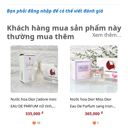
Bạn phải đăng nhập để có thể viết đánh giá
Khách hàng mua sản phẩm này
thường mua thêm
Xem thêm...
Nước hoa Dior J'adore mini
Nước hoa Dior Miss Dior
EAU DE PARFUM nữ tính,
Eau De Parfum sang trọng
sang trọng - EDP, 5ml.
và quyến rũ - EDP, 5ml
đ
đ
335,000
365,000
(new)
38
5