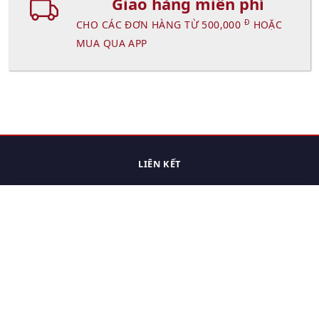
Giao hàng miễn phí
Đ
CHO CÁC ĐƠN HÀNG TỪ 500,000
HOẶC
MUA QUA APP
LIÊN KẾT
Trang chủ
Các sản phẩm đã xem.
Cách thức chuyển hàng
Chính sách đổi trả
Chính sách riêng tư
Điều khoản sử dụng
Hỏi đáp
Hướng dẫn mua hàng