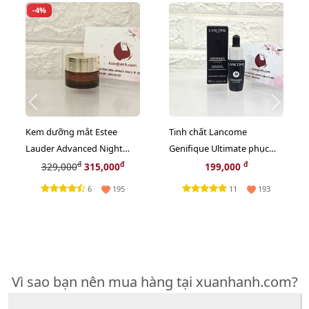
-4%
Kem dưỡng mắt Estee
Tinh chất Lancome
Lauder Advanced Night
Genifique Ultimate phục
Repair Eye Gel-Creme Multi
hồi tối ưu, trẻ hóa da, 7ml
đ
đ
đ
329,000
315,000
199,000
- 5ml (New)
(New)
6
11
195
193
Vì sao bạn nên mua hàng tại xuanhanh.com?