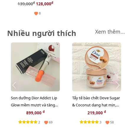
xương chắc khỏe, hàng nội
đ
đ
139,000
128,000
địa Đức - 20 viên
8
Nhiều người thích
Xem thêm...
Son dưỡng Dior Addict Lip
Tẩy tế bào chết Dove Sugar
Glow mềm mượt và tăng
& Coconut dạng hạt mịn,
sắc môi, #004 Coral - cam tự
sạch da cùng hương lựu
đ
đ
899,000
219,000
nhiên (New)
ngọt béo, 280g
2
3
69
58