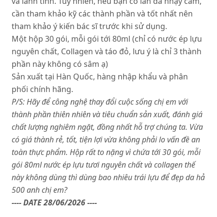
và lành tính. Tuy nhiên, nếu bạn có làn da nhạy cảm,
cần tham khảo kỹ các thành phần và tốt nhất nên
tham khảo ý kiến bác sĩ trước khi sử dụng.
Một hộp 30 gói, mỗi gói tới 80ml (chỉ có nước ép lựu
nguyên chất, Collagen và táo đỏ, lưu ý là chỉ 3 thành
phần này không có sâm ạ)
Sản xuất tại Hàn Quốc, hàng nhập khẩu và phân
phối chính hãng.
P/S: Hãy để công nghệ thay đổi cuộc sống chị em với
thành phần thiên nhiên và tiêu chuẩn sản xuất, đánh giá
chất lượng nghiêm ngặt, đồng nhất hỗ trợ chúng ta. Vừa
có giá thành rẻ, tốt, tiện lợi vừa không phải lo vấn đề an
toàn thực phẩm. Hộp rất to nặng vì chứa tới 30 gói, mỗi
gói 80ml nước ép lựu tươi nguyên chất và collagen thế
này không dùng thì dùng bao nhiêu trái lựu để đẹp da hả
500 anh chị em?
---- DATE 28/06/2026 ----