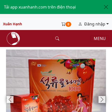
Tải app xuanhanh.com trên điện thoại
Đăng nhập
Xuân Hạnh
0
MENU