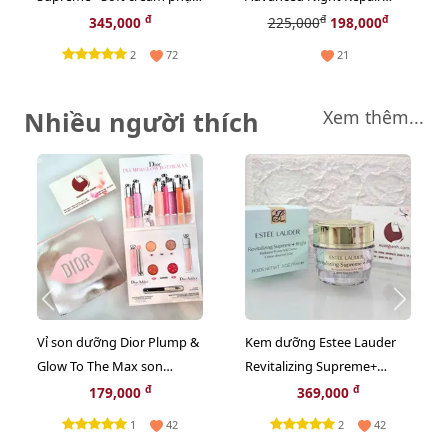
hồi da chuyên sâu, 15ml
Multi-Recovery chống lão
đ
đ
đ
345,000
225,000
198,000
hóa chuyên sâu, 7ml
2
72
21
Nhiều người thích
Xem thêm...
Vỉ son dưỡng Dior Plump &
Kem dưỡng Estee Lauder
Glow To The Max son
Revitalizing Supreme+
dưỡng ẩm tăng sắc cho
Bright trắng sáng da toàn
đ
đ
179,000
369,000
môi 2in1
diện, 15ml
1
2
42
42