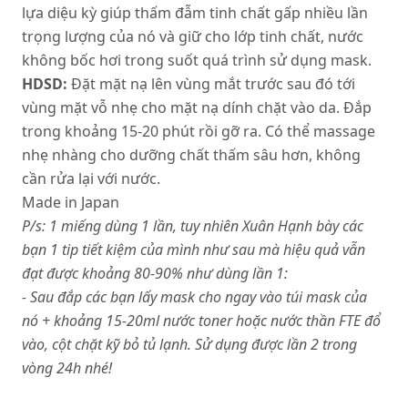
lựa diệu kỳ giúp thấm đẫm tinh chất gấp nhiều lần
trọng lượng của nó và giữ cho lớp tinh chất, nước
không bốc hơi trong suốt quá trình sử dụng mask.
HDSD:
Đặt mặt nạ lên vùng mắt trước sau đó tới
vùng mặt vỗ nhẹ cho mặt nạ dính chặt vào da. Đắp
trong khoảng 15-20 phút rồi gỡ ra. Có thể massage
nhẹ nhàng cho dưỡng chất thấm sâu hơn, không
cần rửa lại với nước.
Made in Japan
P/s: 1 miếng dùng 1 lần, tuy nhiên Xuân Hạnh bày các
bạn 1 tip tiết kiệm của mình như sau mà hiệu quả vẫn
đạt được khoảng 80-90% như dùng lần 1:
- Sau đắp các bạn lấy mask cho ngay vào túi mask của
nó + khoảng 15-20ml nước toner hoặc nước thần FTE đổ
vào, cột chặt kỹ bỏ tủ lạnh. Sử dụng được lần 2 trong
vòng 24h nhé!