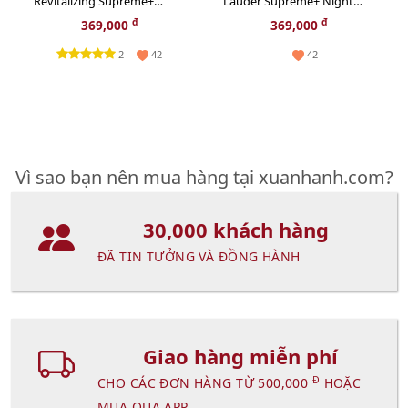
Revitalizing Supreme+
Lauder Supreme+ Night
Bright trắng sáng da toàn
phục hồi và tăng sinh
đ
đ
369,000
369,000
diện, 15ml
Collagen, 15ml (New)
2
42
42
Vì sao bạn nên mua hàng tại xuanhanh.com?
30,000 khách hàng
ĐÃ TIN TƯỞNG VÀ ĐỒNG HÀNH
Giao hàng miễn phí
Đ
CHO CÁC ĐƠN HÀNG TỪ 500,000
HOẶC
MUA QUA APP