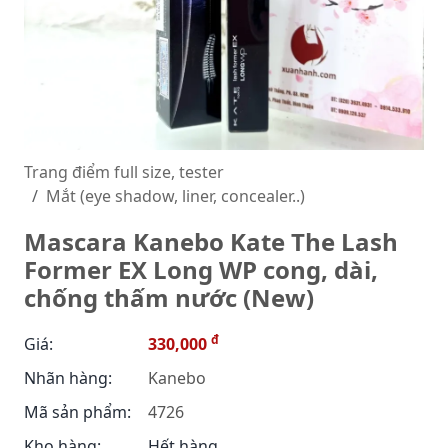
Trang điểm full size, tester
Mắt (eye shadow, liner, concealer..)
Mascara Kanebo Kate The Lash
Former EX Long WP cong, dài,
chống thấm nước (New)
đ
Giá:
330,000
Nhãn hàng:
Kanebo
Mã sản phẩm:
4726
Kho hàng:
Hết hàng