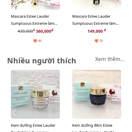
Mascara Estee Lauder
Mascara Estee Lauder
Sumptuous Extreme làm
Sumptuous Extreme làm
dày, dài và siêu cong,
dày, dài và siêu cong, mini
đ
đ
đ
439,000
360,000
149,000
fullsize
46
30
Nhiều người thích
Xem thêm...
Kem dưỡng Estee Lauder
Kem dưỡng đêm Estee