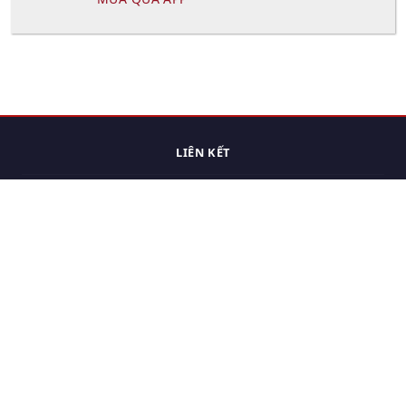
LIÊN KẾT
Trang chủ
Các sản phẩm đã xem.
Cách thức chuyển hàng
Chính sách đổi trả
Chính sách riêng tư
Điều khoản sử dụng
Hỏi đáp
Hướng dẫn mua hàng
Liên hệ