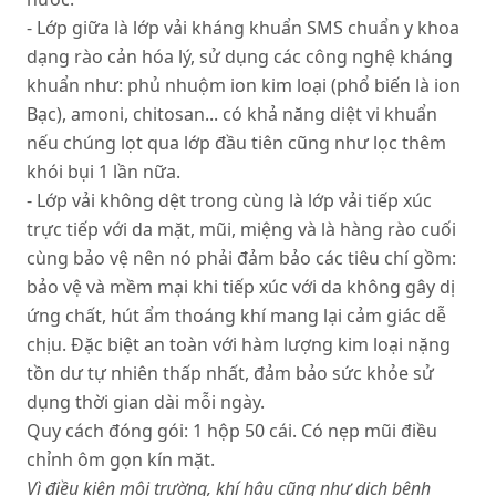
- Lớp giữa là lớp vải kháng khuẩn SMS chuẩn y khoa
dạng rào cản hóa lý, sử dụng các công nghệ kháng
khuẩn như: phủ nhuộm ion kim loại (phổ biến là ion
Bạc), amoni, chitosan... có khả năng diệt vi khuẩn
nếu chúng lọt qua lớp đầu tiên cũng như lọc thêm
khói bụi 1 lần nữa.
- Lớp vải không dệt trong cùng là lớp vải tiếp xúc
trực tiếp với da mặt, mũi, miệng và là hàng rào cuối
cùng bảo vệ nên nó phải đảm bảo các tiêu chí gồm:
bảo vệ và mềm mại khi tiếp xúc với da không gây dị
ứng chất, hút ẩm thoáng khí mang lại cảm giác dễ
chịu. Đặc biệt an toàn với hàm lượng kim loại nặng
tồn dư tự nhiên thấp nhất, đảm bảo sức khỏe sử
dụng thời gian dài mỗi ngày.
Quy cách đóng gói: 1 hộp 50 cái. Có nẹp mũi điều
chỉnh ôm gọn kín mặt.
Vì điều kiện môi trường, khí hậu cũng như dịch bệnh