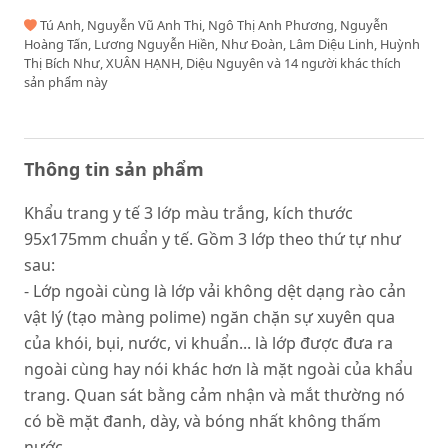
Tú Anh, Nguyễn Vũ Anh Thi, Ngô Thị Anh Phương, Nguyễn
Hoàng Tấn, Lương Nguyễn Hiền, Như Đoàn, Lâm Diệu Linh, Huỳnh
Thị Bích Như, XUÂN HẠNH, Diệu Nguyên và 14 người khác thích
sản phẩm này
Thông tin sản phẩm
Khẩu trang y tế 3 lớp màu trắng, kích thước
95x175mm chuẩn y tế. Gồm 3 lớp theo thứ tự như
sau:
- Lớp ngoài cùng là lớp vải không dệt dạng rào cản
vật lý (tạo màng polime) ngăn chặn sự xuyên qua
của khói, bụi, nước, vi khuẩn... là lớp được đưa ra
ngoài cùng hay nói khác hơn là mặt ngoài của khẩu
trang. Quan sát bằng cảm nhận và mắt thường nó
có bề mặt đanh, dày, và bóng nhất không thấm
nước.