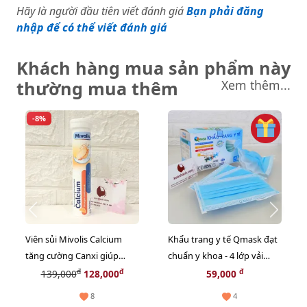
Hãy là người đầu tiên viết đánh giá
Bạn phải đăng
nhập để có thể viết đánh giá
Khách hàng mua sản phẩm này
thường mua thêm
Xem thêm...
-8%
Viên sủi Mivolis Calcium
Khẩu trang y tế Qmask đạt
tăng cường Canxi giúp
chuẩn y khoa - 4 lớp vải
xương chắc khỏe, hàng nội
không dệt, hộp 50 cái - Mua
đ
đ
đ
139,000
128,000
59,000
địa Đức - 20 viên
2 Tặng 1 - Màu xanh
8
4