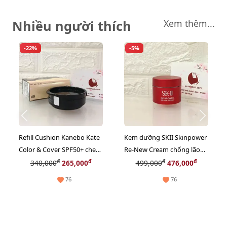
Nhiều người thích
Xem thêm...
-22%
-5%
Refill Cushion Kanebo Kate
Kem dưỡng SKII Skinpower
Color & Cover SPF50+ che
Re-New Cream chống lão
phủ tốt, lì mịn, #05 sáng tự
hóa, phục hồi nuôi dưỡng
đ
đ
đ
đ
340,000
265,000
499,000
476,000
nhiên.
da, 15g (New)
76
76