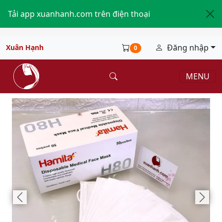
Tải app xuanhanh.com trên điện thoại
Đăng nhập
Xuân Hạnh
0
MENU