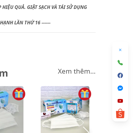
 HIỆU QUẢ. GIẶT SẠCH VÀ TÁI SỬ DỤNG
ẠNH LẦN THỨ 16 ------
êm
Xem thêm...