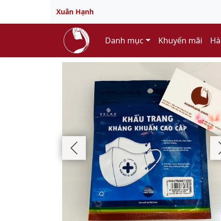
Xuân Hạnh
Danh mục
Khuyến mãi
Hà