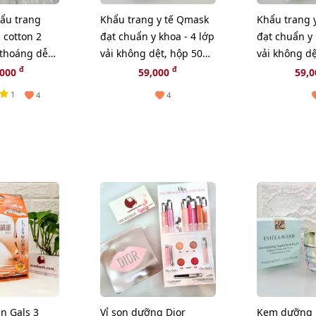
ẩu trang
Khẩu trang y tế Qmask
Khẩu trang 
 cotton 2
đạt chuẩn y khoa - 4 lớp
đạt chuẩn y 
 thoáng dễ
vải không dệt, hộp 50
vải không dệ
cái - Mua 2 Tặng 1 -
cái - Mua 2 T
đ
đ
,000
59,000
59,
Màu xanh
Màu trắng
1
4
4
n Gals 3
Vỉ son dưỡng Dior
Kem dưỡng 