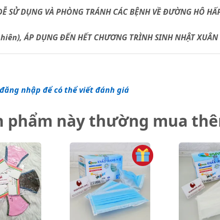
, DỄ SỬ DỤNG VÀ PHÒNG TRÁNH CÁC BỆNH VỀ ĐƯỜNG HÔ HẤP
 nhiên), ÁP DỤNG ĐẾN HẾT CHƯƠNG TRÌNH SINH NHẬT XUÂN H
đăng nhập để có thể viết đánh giá
n phẩm này thường mua th