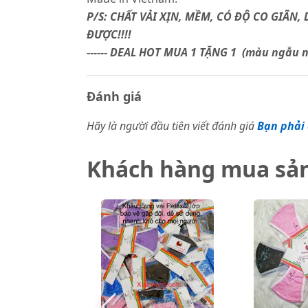
P/S: CHẤT VẢI XỊN, MỀM, CÓ ĐỘ CO GIÃN
ĐƯỢC!!!!
------ DEAL HOT MUA 1 TẶNG 1 (màu ngẫu
Đánh giá
Hãy là người đầu tiên viết đánh giá
Bạn phải 
Khách hàng mua sả