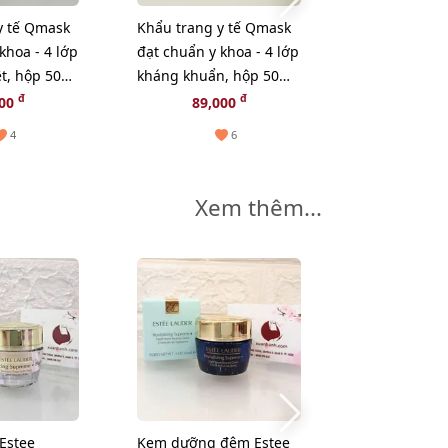
y tế Qmask
Khẩu trang y tế Qmask
Khẩu trang y
khoa - 4 lớp
đạt chuẩn y khoa - 4 lớp
đạt chuẩn y k
t, hộp 50
kháng khuẩn, hộp 50
kháng khuẩn
ặng 1 -
cái - Mua 2 Tặng 1 -
cái - Mua 2 Tặ
đ
đ
000
89,000
89,0
Màu trắng
Màu xanh
4
6
Xem thêm...
-12%
Estee
Kem dưỡng đêm Estee
Dầu tẩy tran