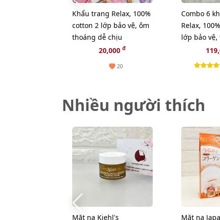
Khẩu trang Relax, 100%
Combo 6 kh
cotton 2 lớp bảo vệ, ôm
Relax, 100%
thoáng dễ chịu
lớp bảo vệ,
chịu
đ
20,000
119
20
Nhiều người thích
Mặt nạ Kiehl's
Mặt nạ Japa