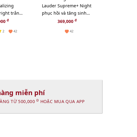
alizing
Lauder Supreme+ Night
Uemura Black
ight trắng
phục hồi và tăng sinh
khít lỗ chân 
n diện, 15ml
Collagen, 15ml (New)
bã nhờn - 50
đ
đ
đ
000
369,000
255,000
2
2
42
42
hàng miễn phí
Đ
ÀNG TỪ 500,000
HOẶC MUA QUA APP