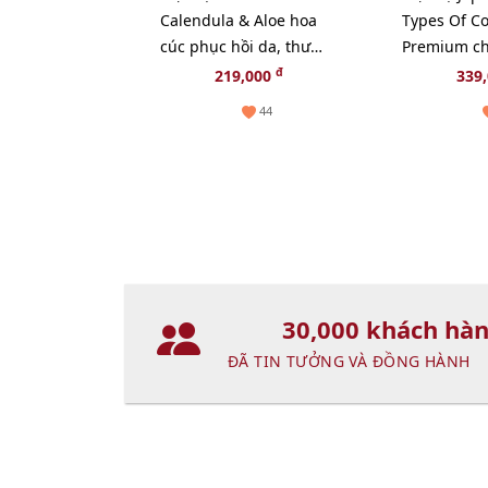
Calendula & Aloe hoa
Types Of Co
cúc phục hồi da, thư
Premium ch
giãn và chậm lão hóa -
hóa, săn ch
đ
219,000
339
14ml
- TẶNG 1 C
44
NGẪU NHI
30,000 khách hà
ĐÃ TIN TƯỞNG VÀ ĐỒNG HÀNH