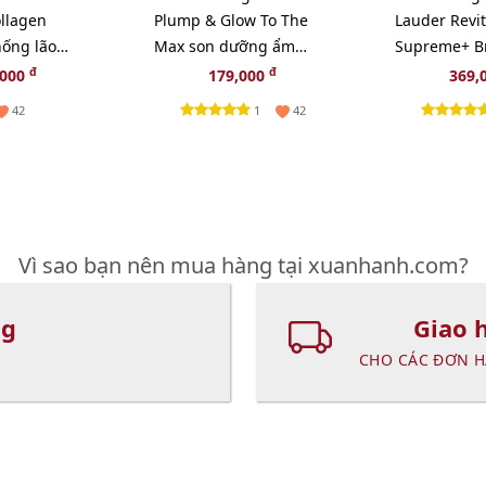
llagen
Plump & Glow To The
Lauder Revit
ống lão
Max son dưỡng ẩm
Supreme+ Br
ắc da, 20pcs
tăng sắc cho môi 2in1
sáng da toà
đ
đ
,000
179,000
369,
HAI TONER
1
42
42
ÊN
Vì sao bạn nên mua hàng tại xuanhanh.com?
ng
Giao 
CHO CÁC ĐƠN H